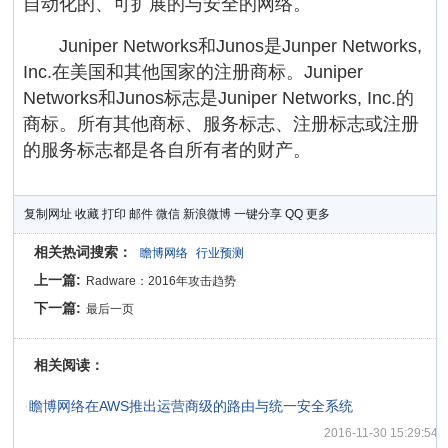
自动化的、可扩展的与安全的网络。
Juniper Networks和Junos是Junper Networks,
Inc.在美国和其他国家的注册商标。Juniper
Networks和Junos标志是Juniper Networks, Inc.的
商标。所有其他商标、服务标志、注册标志或注册
的服务标志都是各自所有者的财产。
复制网址
收藏
打印
邮件
微信
新浪微博
一键分享
QQ
更多
相关热词搜索：
瞻博网络
行业预测
上一篇:
Radware：2016年攻击趋势
下一篇:
最后一页
相关阅读：
·
瞻博网络在AWS推出运营商级的路由与统一安全系统
2016-11-30 15:29:54