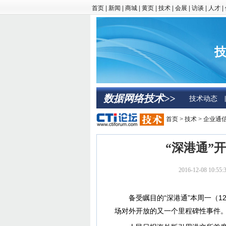
首页
|
新闻
|
商城
|
黄页
|
技术
|
会展
|
访谈
|
人才
|
技
数据网络技术>>
技术动态
|
首页
>
技术
>
企业通
“深港通”
2016-12-08 10
备受瞩目的“深港通”本周一（12月
场对外开放的又一个里程碑性事件