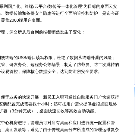
系列国产化、终端/云平台/数传等一体化管理”为目标的桌面云安
患、数据传输和备份安全隐患等进行全面的管控和防护，是迄今证
覆盖2000端用户桌面。
理，深交所从后台到前端都悄然发生了变化：
终端的USB/端口读写权限，杜绝了数据从终端外泄的风险；
监管、研发办公、远程办公等场景，制定了防截屏、防二次跳转的
外设易管控，保障核心数据安全，达到防泄密安全要求。
于业务的快速开展，新员工入职可通过自助服务门户快速获得
和安装配置完成需要数十小时；还可按用户需求提供虚拟桌面规格
扩容（3分钟完成），桌面快速回收等高效自助功能。
心机房进行，管理员可对所有桌面和应用进行统一配置和管
员工桌面发放等，避免了由于传统桌面分布所造成的管理运维复杂