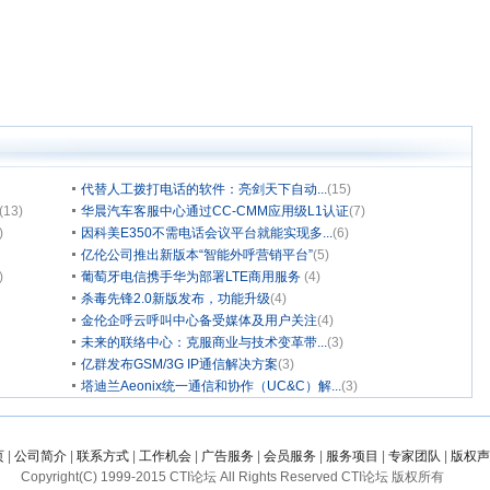
代替人工拨打电话的软件：亮剑天下自动...
(15)
(13)
华晨汽车客服中心通过CC-CMM应用级L1认证
(7)
)
因科美E350不需电话会议平台就能实现多...
(6)
亿伦公司推出新版本“智能外呼营销平台”
(5)
)
葡萄牙电信携手华为部署LTE商用服务
(4)
杀毒先锋2.0新版发布，功能升级
(4)
金伦企呼云呼叫中心备受媒体及用户关注
(4)
未来的联络中心：克服商业与技术变革带...
(3)
亿群发布GSM/3G IP通信解决方案
(3)
塔迪兰Aeonix统一通信和协作（UC&C）解...
(3)
页
|
公司简介
|
联系方式
|
工作机会
|
广告服务
|
会员服务
|
服务项目
|
专家团队
|
版权声
Copyright(C) 1999-2015 CTI论坛 All Rights Reserved CTI论坛 版权所有