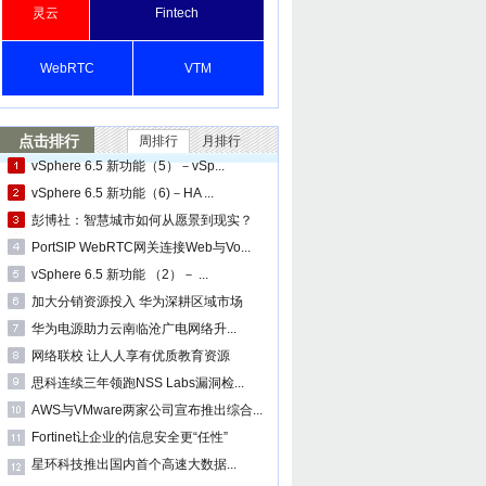
灵云
Fintech
WebRTC
VTM
点击排行
周排行
月排行
vSphere 6.5 新功能（5）－vSp...
vSphere 6.5 新功能（6)－HA ...
彭博社：智慧城市如何从愿景到现实？
PortSIP WebRTC网关连接Web与Vo...
vSphere 6.5 新功能 （2）－ ...
加大分销资源投入 华为深耕区域市场
华为电源助力云南临沧广电网络升...
网络联校 让人人享有优质教育资源
思科连续三年领跑NSS Labs漏洞检...
AWS与VMware两家公司宣布推出综合...
Fortinet让企业的信息安全更“任性”
星环科技推出国内首个高速大数据...