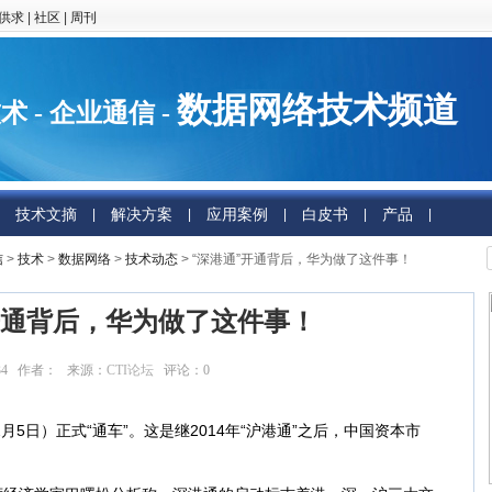
供求
|
社区
|
周刊
数据网络技术频道
术 - 企业通信 -
技术文摘
解决方案
应用案例
白皮书
产品
|
|
|
|
|
信
>
技术
>
数据网络
>
技术动态
> “深港通”开通背后，华为做了这件事！
开通背后，华为做了这件事！
:55:34 作者： 来源：
CTI论坛
评论：
0
点击：
5997
5日）正式“通车”。这是继2014年“沪港通”之后，中国资本市
。