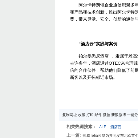
阿尔卡特朗讯企业通信积聚多年积
和产品和技术创新，推出阿尔卡特朗讯
费，带来灵活、安全、创新的通信
“酒店云”实践与案例
铂尔曼悉尼酒店 ， 隶属于雅高酒
去许多年，酒店通过OTEC来合理
信的合作伙伴，帮助他们降低了前
新客以及开拓邻近市场。
复制网址
收藏
打印
邮件
微信
新浪微博
一键分
相关热词搜索：
ALE
酒店云
上一篇:
挪威Telia和华为共同发布北欧首个