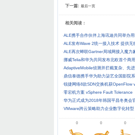
下一篇:
最后一页
相关阅读：
·
ALE携手合作伙伴上海讯迪共同举办
·
ALE发布Wave 2统一接入技术 提供
·
ALE再次蝉联Gartner局域网接入魔力
·
挪威Telia和华为共同发布北欧首个商用N
·
AdaptiveMobile侦测并拦截复杂、
·
鼎信泰德携手华为助力柒艺全国影院
·
锐捷网络8款SDN交换机获OpenFlow 
·
零宕机方案 vSphere Fault Tolerance
·
华为正式成为2018年韩国平昌冬奥会
·
VMware跨云策略助力企业数字化转型
0
0
0