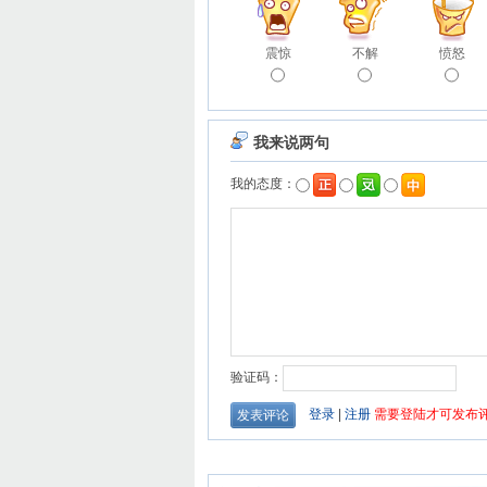
震惊
不解
愤怒