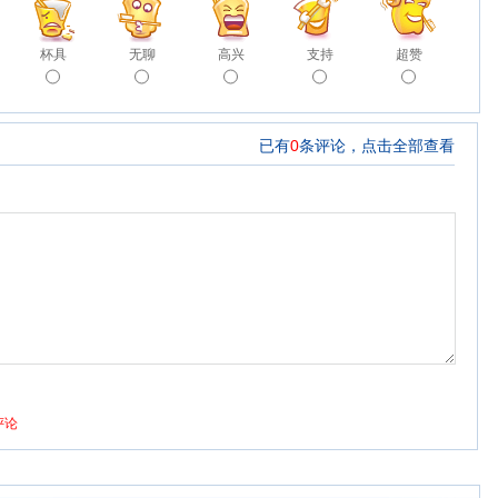
杯具
无聊
高兴
支持
超赞