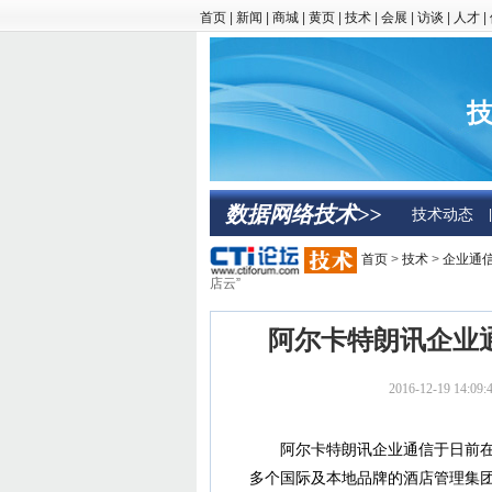
首页
|
新闻
|
商城
|
黄页
|
技术
|
会展
|
访谈
|
人才
|
技
数据网络技术>>
技术动态
|
首页
>
技术
>
企业通
店云”
阿尔卡特朗讯企业通
2016-12-19 14
阿尔卡特朗讯企业通信于日前在上海
多个国际及本地品牌的酒店管理集团