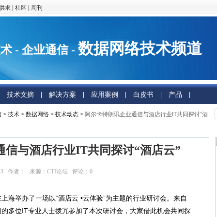
供求
|
社区
|
周刊
数据网络技术频道
术 - 企业通信 -
技术文摘
解决方案
应用案例
白皮书
产品
|
|
|
|
|
信
>
技术
>
数据网络
>
技术动态
> 阿尔卡特朗讯企业通信与酒店行业IT共同探讨“酒
信与酒店行业IT共同探讨“酒店云”
:09:43 作者： 来源：
CTI论坛
评论：
0
点击：
5789
举办了一场以“酒店云 •云体验”为主题的行业研讨会。来自
的多位IT专业人士拨冗参加了本次研讨会，大家借此机会共同探