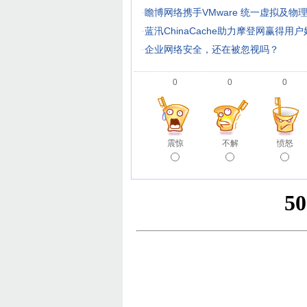
·
瞻博网络携手VMware 统一虚拟及物
·
蓝汛ChinaCache助力摩登网赢得用
·
企业网络安全，还在被忽视吗？
0
0
0
震惊
不解
愤怒