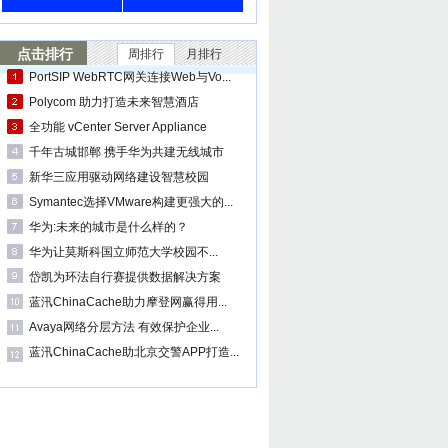
点击排行
周排行
月排行
PortSIP WebRTC网关连接Web与Vo...
Polycom 助力打造未来智慧酒店
全功能 vCenter Server Appliance
千年古城邯郸 携手华为共建无线城市
新华三应用驱动网络建设智慧校园
Symantec选择VMware构建更强大的...
华为:未来的城市是什么样的？
华为让莫斯科国立师范大学校园不...
岱凯为环法自行赛提供数据解决方案
蓝汛ChinaCache助力摩登网赢得用...
Avaya网络分层方法 有效保护企业...
蓝汛ChinaCache助北京交警APP打造...