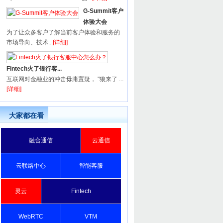
G-Summit客户
体验大会
为了让众多客户了解当前客户体验和服务的
市场导向、技术...
[详细]
Fintech火了银行客...
互联网对金融业的冲击毋庸置疑， "狼来了 ...
[详细]
大家都在看
融合通信
云通信
云联络中心
智能客服
灵云
Fintech
WebRTC
VTM