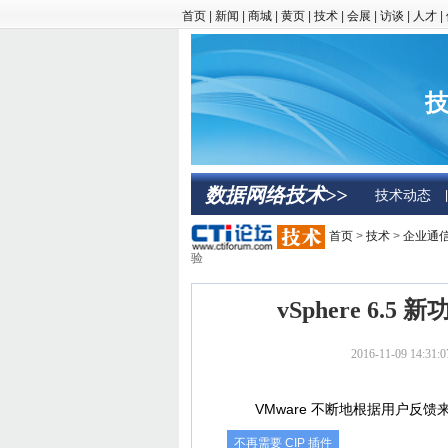
首页
|
新闻
|
商城
|
黄页
|
技术
|
会展
|
访谈
|
人才
|
技
数据网络技术>>
技术动态
|
首页
>
技术
>
企业通
验
vSphere 6.
2016-11-09 14
VMware 不断地根据用户反馈来改
不再需要 CIP 插件