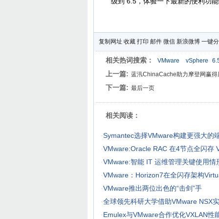
级到 6.5，体验一下最新的便利功
复制网址
收藏
打印
邮件
微信
新浪微博
一键分
相关热词搜索：
VMware
vSphere
6.
上一篇:
蓝汛ChinaCache助力摩登网赢
下一篇:
最后一页
相关阅读：
·
Symantec选择VMware构建更强大
·
VMware:Oracle RAC 在4节点全闪存 
·
VMware:智能 IT 运维管理关键使用情
·
VMware：Horizon7在全闪存架构Virt
·
VMware推出两位出色的“击剑”手
·
全球领先科研大学借助VMware NS
·
Emulex与VMware合作优化VXLAN性