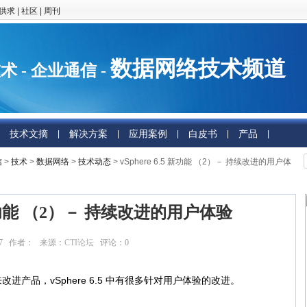
供求
|
社区
|
周刊
数据网络技术频道
术 - 企业通信 -
技术文摘
解决方案
应用案例
白皮书
产品
|
|
|
|
|
信
>
技术
>
数据网络
>
技术动态
> vSphere 6.5 新功能 （2）－ 持续改进的用户体
5 新功能 （2）－ 持续改进的用户体验
:31:07 作者： 来源：
CTI论坛
评论：
0
点击：
35888
进产品，vSphere 6.5 中有很多针对用户体验的改进。