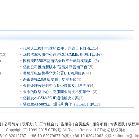
代替人工拨打电话的软件：亮剑天下自动...
(14)
(13)
华晨汽车客服中心通过CC-CMM应用级L1认证
(7)
)
因科美E350不需电话会议平台就能实现多...
(6)
亿伦公司推出新版本“智能外呼营销平台”
(5)
)
葡萄牙电信携手华为部署LTE商用服务
(4)
杀毒先锋2.0新版发布，功能升级
(4)
金伦企呼云呼叫中心备受媒体及用户关注
(4)
未来的联络中心：克服商业与技术变革带...
(3)
亿群发布GSM/3G IP通信解决方案
(3)
塔迪兰Aeonix统一通信和协作（UC&C）解...
(3)
页
|
公司简介
|
联系方式
|
工作机会
|
广告服务
|
会员服务
|
服务项目
|
专家团队
|
版权声
Copyright(C) 1999-2015 CTI论坛 All Rights Reserved CTI论坛 版权所有
10-82012787，+86-10-82079677 传真：+86-10-62041062 投稿：ctiforum@ctifo