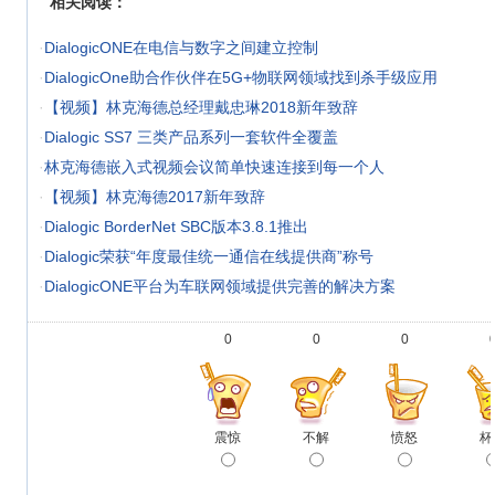
相关阅读：
·
DialogicONE在电信与数字之间建立控制
·
DialogicOne助合作伙伴在5G+物联网领域找到杀手级应用
·
【视频】林克海德总经理戴忠琳2018新年致辞
·
Dialogic SS7 三类产品系列一套软件全覆盖
·
林克海德嵌入式视频会议简单快速连接到每一个人
·
【视频】林克海德2017新年致辞
·
Dialogic BorderNet SBC版本3.8.1推出
·
Dialogic荣获“年度最佳统一通信在线提供商”称号
·
DialogicONE平台为车联网领域提供完善的解决方案
0
0
0
震惊
不解
愤怒
杯