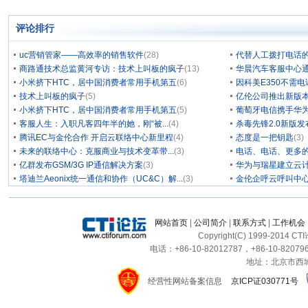
评论排行
uc营销管家——高效率的销售软件
(28)
代替人工拨打电话的
商路通技术总监黄河专访：技术上叫板的疯子
(13)
华晨汽车客服中心通
小米挤下HTC，居中国消费者常用手机第五
(6)
因科美E350不需电
技术上叫板的疯子
(5)
亿伦公司推出新版本
小米挤下HTC，居中国消费者常用手机第五
(5)
葡萄牙电信携手华为
客服人生：入职凡客四年半的她，刚“被...
(4)
杀毒先锋2.0新版
腾讯EC与金伦合作 开启云联络中心新里程
(4)
态度是一把钥匙
(3)
未来的联络中心：克服商业与技术变革带...
(3)
电话、电话、更多
亿群发布GSM/3G IP通信解决方案
(3)
华为与瑞星建立云计
塔迪兰Aeonix统一通信和协作（UC&C）解...
(3)
金伦企呼云呼叫中
网站首页
|
公司简介
|
联系方式
|
工作机会
Copyright(C) 1999-2014 C
电话：+86-10-82012787，+86-10-820796
地址：北京市西城区
经营性网站备案信息
京ICP证030771号