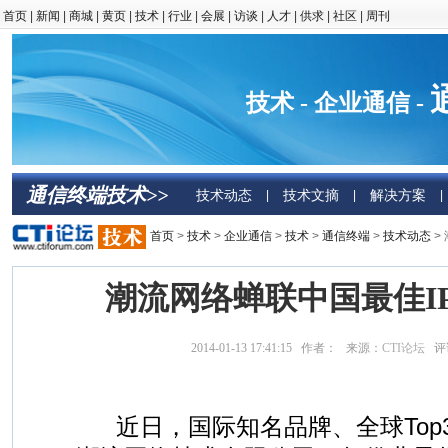
首页
|
新闻
|
商城
|
黄页
|
技术
|
行业
|
会展
|
访谈
|
人才
|
供求
|
社区
|
周刊
技术 - 企业通信 -
通信终端技术>>
技术动态
技术文摘
解决方案
|
|
|
首页
>
技术
>
企业通信
>
技术
>
通信终端
>
技术动态
>
潮流网络蝉联中国最佳I
2014-01-13 17:41:15 作者： 来源：
CTI论坛
评
近日，国际知名品牌、全球Top3 