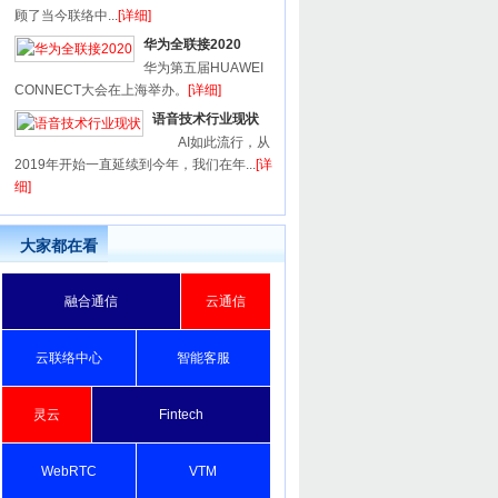
顾了当今联络中...
[详细]
华为全联接2020
华为第五届HUAWEI
CONNECT大会在上海举办。
[详细]
语音技术行业现状
AI如此流行，从
2019年开始一直延续到今年，我们在年...
[详
细]
大家都在看
融合通信
云通信
云联络中心
智能客服
灵云
Fintech
WebRTC
VTM