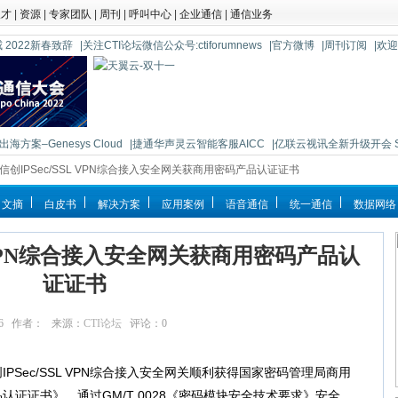
人才
|
资源
|
专家团队
|
周刊
|
呼叫中心
|
企业通信
|
通信业务
 2022新春致辞
|关注CTI论坛微信公众号:ctiforumnews
|官方微博
|周刊订阅
|欢
海方案–Genesys Cloud
|捷通华声灵云智能客服AICC
|亿联云视讯全新升级开会 So 
进信创IPSec/SSL VPN综合接入安全网关获商用密码产品认证证书
文摘
白皮书
解决方案
应用案例
语音通信
统一通信
数据网络
L VPN综合接入安全网关获商用密码产品认
证证书
:10:16 作者： 来源：
CTI论坛
评论：
0
点击：
12778
ec/SSL VPN综合接入安全网关顺利获得国家密码管理局商用
证证书》，通过GM/T 0028《密码模块安全技术要求》安全