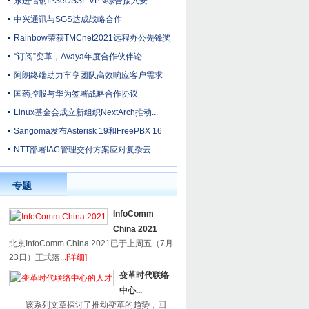
东进信创IPSec/SSL VPN综合接入安...
中兴通讯与SGS达成战略合作
Rainbow荣获TMCnet2021远程办公先锋奖
“订阅”变革，Avaya年度合作伙伴论...
阿朗终端助力车享团队高效响应客户需求
国药控股与华为签署战略合作协议
Linux基金会成立新组织NextArch推动...
Sangoma发布Asterisk 19和FreePBX 16
NTT部署IAC管理交付方案应对复杂云...
专题
InfoComm
China 2021
北京InfoComm China 2021已于上周五（7月
23日）正式落...
[详细]
变革时代联络
中心...
该系列文章探讨了推动变革的趋势，回