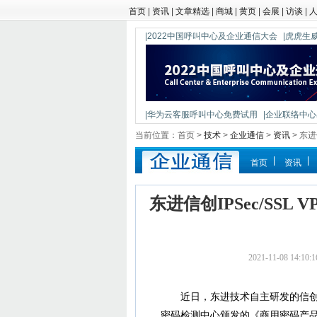
首页
|
资讯
|
文章精选
|
商城
|
黄页
|
会展
|
访谈
|
|2022中国呼叫中心及企业通信大会
|虎虎生威
|华为云客服呼叫中心免费试用
|企业联络中心出
|鼎信通达新一代语音网关DAG1000-4S
当前位置：首页 >
技术
>
企业通信
>
资讯
> 东
首页
资讯
东进信创IPSec/SS
2021-11-08 14
近日，东进技术自主研发的信创IPS
密码检测中心颁发的《商用密码产品认