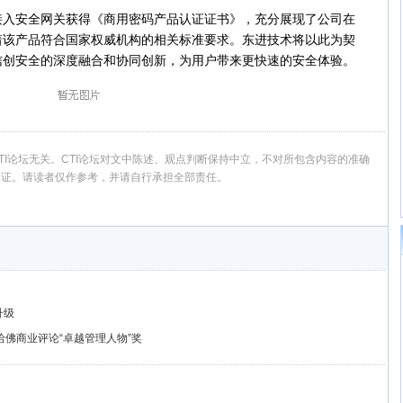
综合接入安全网关获得《商用密码产品认证证书》，充分展现了公司在
着该产品符合国家权威机构的相关标准要求。东进技术将以此为契
信创安全的深度融合和协同创新，为用户带来更快速的安全体验。
I论坛无关。CTI论坛对文中陈述、观点判断保持中立，不对所包含内容的准确
保证。请读者仅作参考，并请自行承担全部责任。
升级
an荣获哈佛商业评论“卓越管理人物”奖