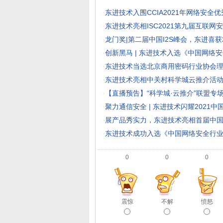
·
东进技术入围CCIA2021年网络安
·
东进技术亮相ISC2021第九届互联网
·
龙门奖|第二届中国I2S峰会，东进喜获
·
创新黑马 | 东进技术入选《中国网络安
·
东进技术当选北京商用密码行业协会
·
东进技术亮相中关村科学城云推介活
·
【直播预告】“科学城·云推介”联盟专
·
聚力通信安全 | 东进技术闪耀2021
·
展产品秀实力，东进技术亮相首届中
·
东进技术成功入选《中国网络安全行
0
0
0
震惊
不解
愤怒