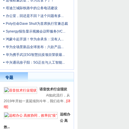
这项权威认证，华为云拿下了！
塔迪兰城际铁路中的公务电话建设
办公室，回还是不回？这个问题有多...
Poly任命Dave Shull为首席执行官兼总裁
Synergy报告显示视频会议即服务(VC...
鸿蒙今起开源！华为余承东：没有人...
华为全场景新品全球发布：六款产品...
华为携手武汉5G智慧抗疫项目荣获最...
中兴通讯徐子阳：5G正在与人工智能...
专题
语音技术行业现状
AI如此流行，从
2019年开始一直延续到今年，我们在年...
[详
细]
远程办
公 高
效...