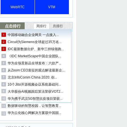
WebRTC
VTM
点击排行
周排行
月排行
中国移动融合企业网关 一点接入...
Circuit为Siemens全球超过35万名...
IDC最新数据出炉、新华三持续领跑...
《IDC MarketScape中国企业团队...
华为全场景新品全球发布：六款产...
从Zoom CEO袁征的观点解读最新企...
北京InfoComm China 2020: 创...
10个Jitsi开源视频会议系统基础问...
大华股份AI视频跟踪算法荣获VOT2...
华为携手武汉5G智慧抗疫项目荣获...
数据驱动的智慧校园，让智慧教育...
华为云化核心网解决方案获中国国...