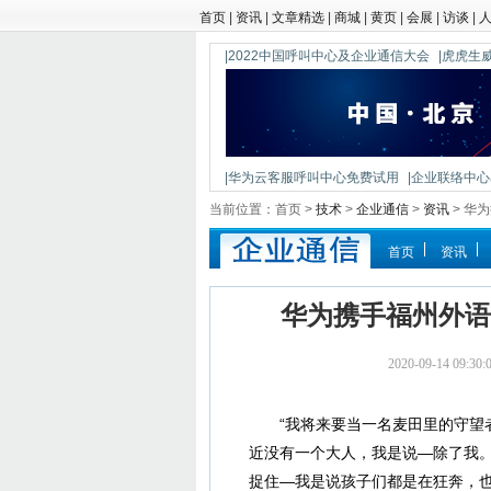
首页
|
资讯
|
文章精选
|
商城
|
黄页
|
会展
|
访谈
|
|2022中国呼叫中心及企业通信大会
|虎虎生威
|华为云客服呼叫中心免费试用
|企业联络中心出
|鼎信通达新一代语音网关DAG1000-4S
当前位置：首页 >
技术
>
企业通信
>
资讯
> 华
首页
资讯
华为携手福州外语
2020-09-14 09
“我将来要当一名麦田里的守望者
近没有一个大人，我是说—除了我
捉住—我是说孩子们都是在狂奔，