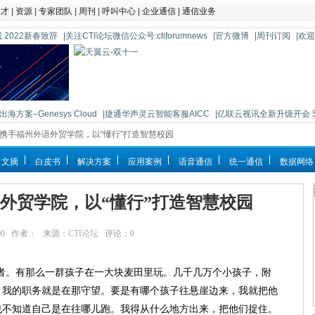
人才
|
资源
|
专家团队
|
周刊
|
呼叫中心
|
企业通信
|
通信业务
 2022新春致辞
|关注CTI论坛微信公众号:ctiforumnews
|官方微博
|周刊订阅
|欢
海方案–Genesys Cloud
|捷通华声灵云智能客服AICC
|亿联云视讯全新升级开会 So 
为携手福州外语外贸学院，以“懂行”打造智慧校园
文摘
白皮书
解决方案
应用案例
语音通信
统一通信
数据网络
外贸学院，以“懂行”打造智慧校园
:30:00 作者： 来源：
CTI论坛
评论：
0
点击：
8544
。有那么一群孩子在一大块麦田里玩。几千几万个小孩子，附
。我的职务就是在那守望。要是有哪个孩子往悬崖边来，我就把他
也不知道自己是在往哪儿跑。我得从什么地方出来，把他们捉住。