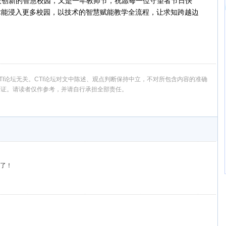
新的智慧校园，又是一年教师节，祝愿每一位守望者节日快
T技术能浸入更多校园，以技术的智慧赋能教学全流程，让求知跨越边
I论坛无关。CTI论坛对文中陈述、观点判断保持中立，不对所包含内容的准确
保证。请读者仅作参考，并请自行承担全部责任。
新了！