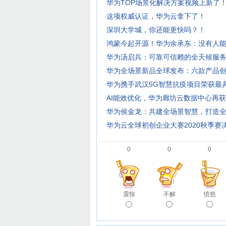
·
华为TOP场景化解决方案视频上新了
·
这项权威认证，华为云拿下了！
·
深圳大学城，你还能更快吗？！
·
鸿蒙今起开源！华为余承东：没有人
·
华为汤启兵：可靠可信赖的全天候服
·
华为全场景新品全球发布：六款产品创
·
华为携手武汉5G智慧抗疫项目荣获最
·
AI能效优化，华为廊坊云数据中心再
·
华为侯金龙：共建全场景智慧，打造
·
华为云全球初创企业大赛2020秋季赛
0
0
0
震惊
不解
愤怒