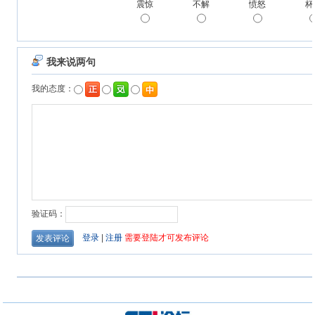
震惊
不解
愤怒
杯