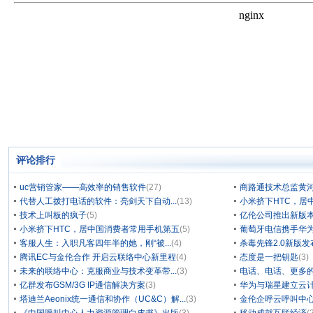
评论排行
uc营销管家——高效率的销售软件
(27)
商路通技术总监黄
代替人工拨打电话的软件：亮剑天下自动...
(13)
小米挤下HTC，居
技术上叫板的疯子
(5)
亿伦公司推出新版本
小米挤下HTC，居中国消费者常用手机第五
(5)
葡萄牙电信携手华为
客服人生：入职凡客四年半的她，刚“被...
(4)
杀毒先锋2.0新版
腾讯EC与金伦合作 开启云联络中心新里程
(4)
态度是一把钥匙
(3)
未来的联络中心：克服商业与技术变革带...
(3)
电话、电话、更多
亿群发布GSM/3G IP通信解决方案
(3)
华为与瑞星建立云计
塔迪兰Aeonix统一通信和协作（UC&C）解...
(3)
金伦企呼云呼叫中