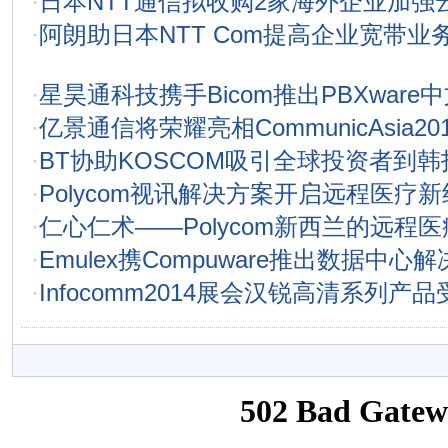
·
日本NTT通信拟收购2家海外企业加强
·
阿朗助日本NTT Com提高企业宽带业
·
星昊通科技携手Bicom推出PBXware
·
亿景通信将荣耀亮相CommunicAsia20
·
BT协助KOSCOM吸引全球投资者到韩
·
Polycom视讯解决方案开启远程医疗
·
仁心仁术——Polycom新西兰的远程
·
Emulex携Compuware推出数据中心
·
Infocomm2014展会汉锐高清系列产