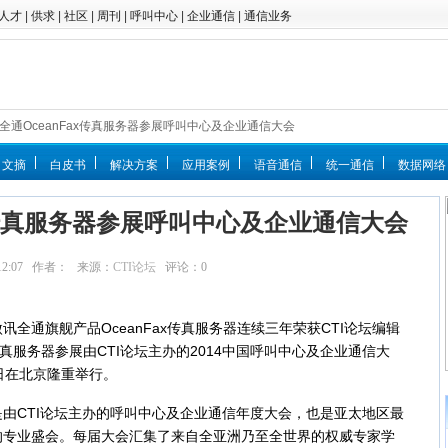
人才
|
供求
|
社区
|
周刊
|
呼叫中心
|
企业通信
|
通信业务
讯全通OceanFax传真服务器参展呼叫中心及企业通信大会
文摘
白皮书
解决方案
应用案例
语音通信
统一通信
数据网络
ax传真服务器参展呼叫中心及企业通信大会
10:12:07 作者： 来源：
CTI论坛
评论：
0
点击：
讯全通旗舰产品OceanFax传真服务器连续三年荣获CTI论坛编辑
传真服务器参展由CTI论坛主办的2014中国呼叫中心及企业通信大
8日在北京隆重举行。
CTI论坛主办的呼叫中心及企业通信年度大会，也是亚太地区最
的专业盛会。每届大会汇集了来自全亚洲乃至全世界的权威专家学