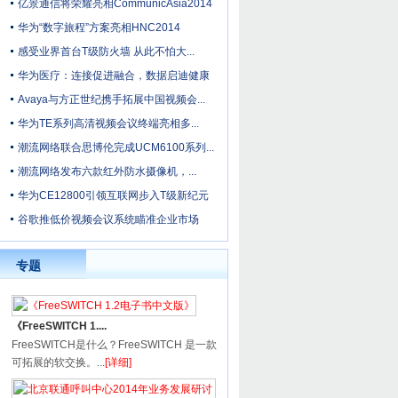
亿景通信将荣耀亮相CommunicAsia2014
华为“数字旅程”方案亮相HNC2014
感受业界首台T级防火墙 从此不怕大...
华为医疗：连接促进融合，数据启迪健康
Avaya与方正世纪携手拓展中国视频会...
华为TE系列高清视频会议终端亮相多...
潮流网络联合思博伦完成UCM6100系列...
潮流网络发布六款红外防水摄像机，...
华为CE12800引领互联网步入T级新纪元
谷歌推低价视频会议系统瞄准企业市场
专题
《FreeSWITCH 1....
FreeSWITCH是什么？FreeSWITCH 是一款
可拓展的软交换。...
[详细]