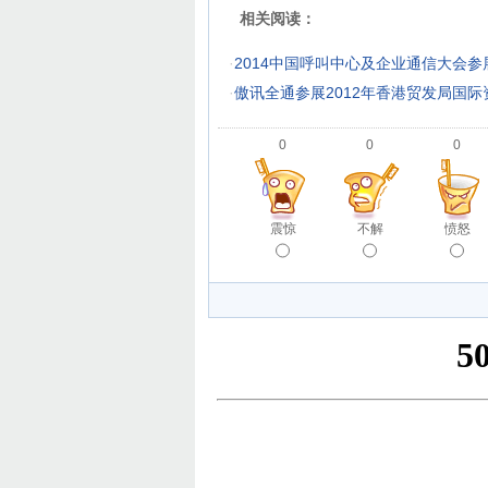
相关阅读：
·
2014中国呼叫中心及企业通信大会
·
傲讯全通参展2012年香港贸发局国
0
0
0
震惊
不解
愤怒