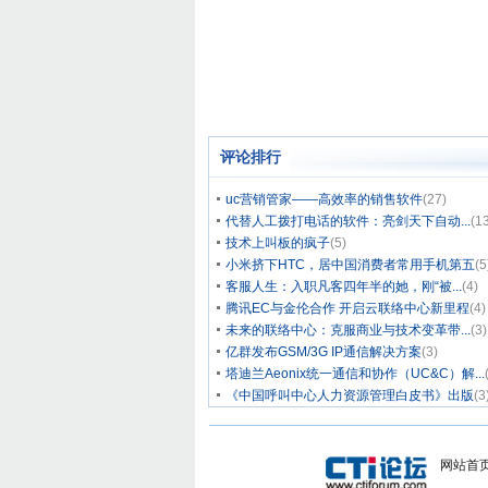
评论排行
uc营销管家——高效率的销售软件
(27)
代替人工拨打电话的软件：亮剑天下自动...
(1
技术上叫板的疯子
(5)
小米挤下HTC，居中国消费者常用手机第五
(5
客服人生：入职凡客四年半的她，刚“被...
(4)
腾讯EC与金伦合作 开启云联络中心新里程
(4)
未来的联络中心：克服商业与技术变革带...
(3)
亿群发布GSM/3G IP通信解决方案
(3)
塔迪兰Aeonix统一通信和协作（UC&C）解...
《中国呼叫中心人力资源管理白皮书》出版
(3
网站首