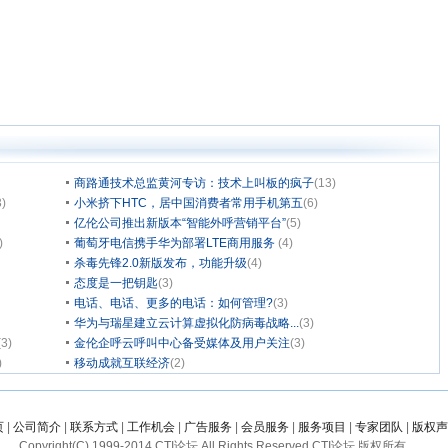
商路通技术总监黄河专访：技术上叫板的疯子
(13)
3)
小米挤下HTC，居中国消费者常用手机第五
(6)
亿伦公司推出新版本“智能外呼营销平台”
(5)
)
葡萄牙电信携手华为部署LTE商用服务
(4)
杀毒先锋2.0新版发布，功能升级
(4)
态度是一把钥匙
(3)
电话、电话、更多的电话：如何管理?
(3)
华为与瑞星建立云计算虚拟化防病毒战略...
(3)
(3)
金伦企呼云呼叫中心备受媒体及用户关注
(3)
)
移动成就互联经济
(2)
页
|
公司简介
|
联系方式
|
工作机会
|
广告服务
|
会员服务
|
服务项目
|
专家团队
|
版权声
Copyright(C) 1999-2014 CTI论坛 All Rights Reserved CTI论坛 版权所有