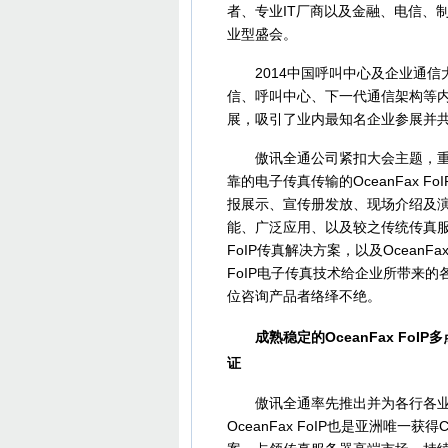
者、专业IT厂商以及金融、电信、
业型盛会。
2014中国呼叫中心及企业通信大
信、呼叫中心、下一代通信架构等内
展，吸引了业内最知名企业参展并共
傲讯全通公司紧扣大会主题，重点
靠的电子传真传输的OceanFax
报展示、宣传册发放、现场介绍及演示
能、广泛应用、以及较之传统传真
FoIP传真解决方案，以及Ocean
FoIP电子传真技术给企业所带来
位咨询产品者络绎不绝。
成熟稳定的OceanFax FoIP多
证
傲讯全通率先推出并为各行各业客户实
OceanFax FoIP也是亚洲唯一获