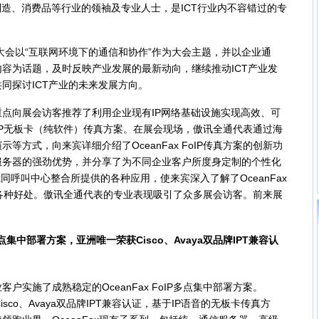
制造、消费品等行业的领袖及专业人士，是ICT行业内不容错过的专
会以“互联网环境下的通信和协作”作为大会主题，并以企业通
容为话题，及时反映产业发展的最新动向，继续推动ICT产业发
同探讨ICT产业的未来发展方向。
向展会访客推荐了利用企业现有IP网络基础设施实现高效、可
 FoIP无板卡（纯软件）传真方案。在展会现场，傲讯全通代表通过海
等方式，向来宾详细介绍了OceanFax FoIP传真方案的创新功
服务器的强劲优势，并分享了为不同企业客户所度身定制的个性化
Fax同呼叫中心整合所提供的各种应用，使来宾深入了解了OceanFax
的各种好处。傲讯全通代表的专业表现吸引了众多展会访客。前来展
点集中部署方案，亚洲唯一荣获Cisco、Avaya双品牌IPT兼容认
施了成熟稳定的OceanFax FoIP多点集中部署方案。
得Cisco、Avaya双品牌IPT兼容认证，基于IP语音的无板卡传真方