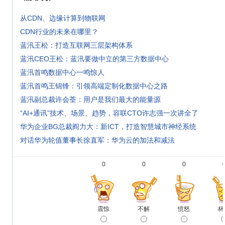
·
从CDN、边缘计算到物联网
·
CDN行业的未来在哪里？
·
蓝汛王松：打造互联网三层架构体系
·
蓝汛CEO王松：蓝汛要做中立的第三方数据中心
·
蓝汛首鸣数据中心一鸣惊人
·
蓝汛首鸣王锦锋：引领高端定制化数据中心之路
·
蓝汛副总裁许会荃：用户是我们最大的能量源
·
“AI+通讯”技术、场景、趋势，容联CTO许志强一次讲全了
·
华为企业BG总裁阎力大：新ICT，打造智慧城市神经系统
·
对话华为轮值董事长徐直军：华为云的加法和减法
0
0
0
震惊
不解
愤怒
杯