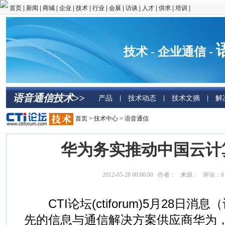
首页
|
新闻
|
商城
|
企业
|
技术
|
行业
|
会展
|
访谈
|
人才
|
供求
|
培训
|
社区
技术 - 企业通信 -
语音通信技术>>
产品
技术动态
技术文摘
解
|
|
|
首页
>
技术中心
>
语音通信
华为务实推动中国云计
2012-05-28 00:00:00 作者： 来源： 评论：
0
CTI论坛(ctiforum)5月28日消
先的信息与通信解决方案供应商华为，