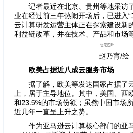
记者最近在北京、贵州等地采访了
业在经过前三年热闹开场后，已进入“
云计算研发运营主体正在探索建设新
利益链改革，并在技术、产品和市场
赵乃育/绘
欧美占据近八成云服务市场
据了解，欧美等发达国家占据了云服
上，居于主导地位。其中，美国、西欧
和23.5%的市场份额；虽然中国市场
近几年一直呈上升之势。
作为亚马逊云计算核心部门的亚马