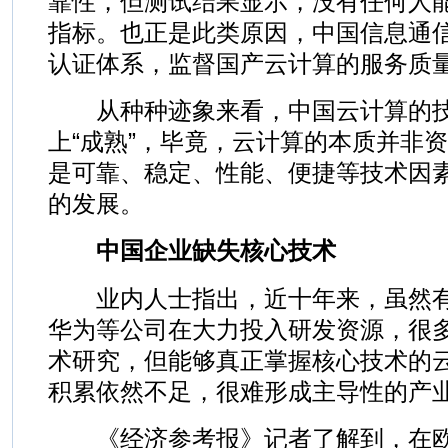
靠性，但测试结果显示，没有任何人
指标。也正是此类原因，中国信息通
认证体系，监督国产云计算的服务质
从种种迹象来看，中国云计算的技
上“成熟”，毕竟，云计算的本质并非
是可靠、稳定、性能、便捷等技术因
的发展。
中国企业缺失核心技术
业内人士指出，近十年来，虽然有B
华为等公司在大力投入研发资源，很
术研究，但能够真正掌握核心技术的
积累依然不足，很难形成主导性的产
《经济参考报》记者了解到，在欧