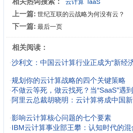
相关热词搜索：
云计算
IaaS
上一篇:
世纪互联的云战略为何没有云？
下一篇:
最后一页
相关阅读：
·
沙利文：中国云计算行业正成为“新经济
·
规划你的云计算战略的四个关键策略
·
不做云等死，做云找死？当“SaaS”遇到
·
阿里云总裁胡晓明：云计算将成中国新
·
影响云计算核心问题的七个要素
·
IBM云计算事业部王攀：认知时代的混