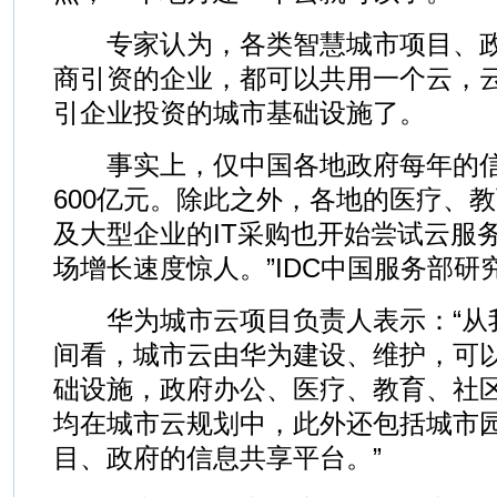
专家认为，各类智慧城市项目、政
商引资的企业，都可以共用一个云，
引企业投资的城市基础设施了。
事实上，仅中国各地政府每年的信
600亿元。除此之外，各地的医疗、
及大型企业的IT采购也开始尝试云服
场增长速度惊人。”IDC中国服务部
华为城市云项目负责人表示：“从
间看，城市云由华为建设、维护，可
础设施，政府办公、医疗、教育、社
均在城市云规划中，此外还包括城市
目、政府的信息共享平台。”