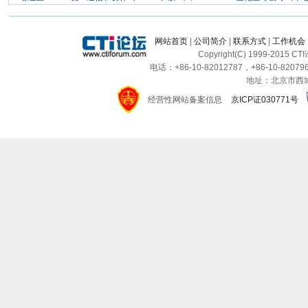
网站首页
|
公司简介
|
联系方式
|
工作机会
Copyright(C) 1999-2015 C
电话：+86-10-82012787，+86-10-820796
地址：北京市西城区
经营性网站备案信息
京ICP证030771号