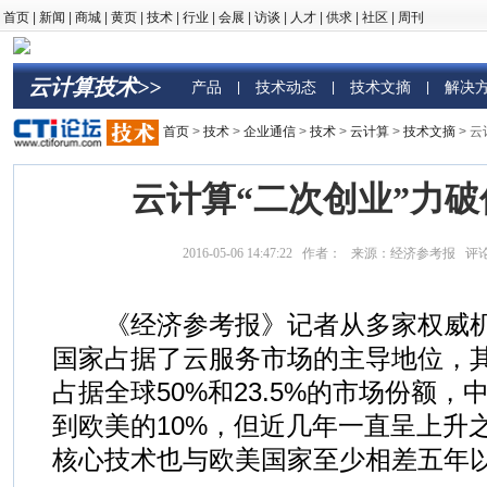
首页
|
新闻
|
商城
|
黄页
|
技术
|
行业
|
会展
|
访谈
|
人才
|
供求
|
社区
|
周刊
云计算技术>>
产品
技术动态
技术文摘
解决
|
|
|
首页
>
技术
>
企业通信
>
技术
>
云计算
>
技术文摘
> 
云计算“二次创业”力
2016-05-06 14:47:22 作者： 来源：经济参考报 评
《经济参考报》记者从多家权威机
国家占据了云服务市场的主导地位，
占据全球50%和23.5%的市场份额
到欧美的10%，但近几年一直呈上升
核心技术也与欧美国家至少相差五年