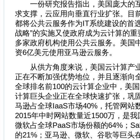
一份研究报告指出，美国庞大的互
求支撑，云应用向垂直行业扩张。目前
都将公共云服务作为IT系统建设的首
战略”的实施又使政府成为云计算的重
多家政府机构使用公共云服务。美国
资6亿美元使用亚马逊云服务。
从供方角度来说，美国云计算产业
正在不断加强优势地位，并且逐渐向
全球排名前100的云计算企业中，美国
计算巨头企业正在全球快速扩张，巩
马逊占全球IaaS市场40%，托管网站
2015年中时网站数量近1500万，是
微软占全球PaaS市场份额的64%；Sale
的21%；亚马逊、微软、谷歌等巨头