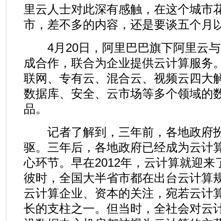
里云人士对此深有感触，在这个城市
市，差不多的内容，还是要谈五个月
4月20日，阿里巴巴旗下阿里云与
成合作，联合为企业提供云计算服务
联网、专有云、混合云、视频云四大
数据库、安全、云市场等多个领域的
品。
记者了解到，三年前，各地政府扮
驱。三年后，各地政府已经成为云计
心环节。早在2012年，云计算就迎
彼时，全国大半省市都在出台云计算
云计算企业、资本的关注，宛若云计
长的支柱之一。但当时，全社会对云