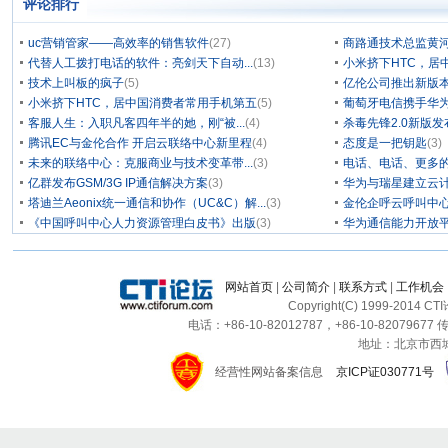
评论排行
uc营销管家——高效率的销售软件
(27)
商路通技术总监黄
代替人工拨打电话的软件：亮剑天下自动...
(13)
小米挤下HTC，居
技术上叫板的疯子
(5)
亿伦公司推出新版本
小米挤下HTC，居中国消费者常用手机第五
(5)
葡萄牙电信携手华为
客服人生：入职凡客四年半的她，刚“被...
(4)
杀毒先锋2.0新版
腾讯EC与金伦合作 开启云联络中心新里程
(4)
态度是一把钥匙
(3)
未来的联络中心：克服商业与技术变革带...
(3)
电话、电话、更多
亿群发布GSM/3G IP通信解决方案
(3)
华为与瑞星建立云计
塔迪兰Aeonix统一通信和协作（UC&C）解...
(3)
金伦企呼云呼叫中
《中国呼叫中心人力资源管理白皮书》出版
(3)
华为通信能力开放
网站首页
|
公司简介
|
联系方式
|
工作机会
Copyright(C) 1999-2014 C
电话：+86-10-82012787，+86-10-82079677 传
地址：北京市西城区
经营性网站备案信息
京ICP证030771号