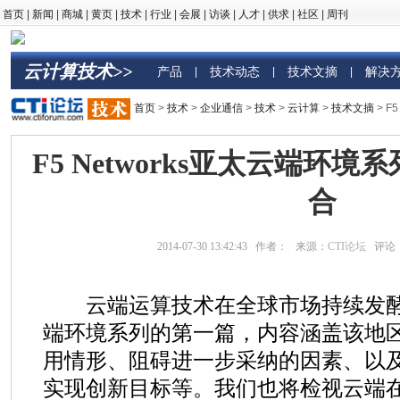
首页
|
新闻
|
商城
|
黄页
|
技术
|
行业
|
会展
|
访谈
|
人才
|
供求
|
社区
|
周刊
云计算技术>>
产品
技术动态
技术文摘
解决
|
|
|
首页
>
技术
>
企业通信
>
技术
>
云计算
>
技术文摘
> F
F5 Networks亚太云端环境
合
2014-07-30 13:42:43 作者： 来源：
CTI论坛
评论
云端运算技术在全球市场持续发酵
端环境系列的第一篇，内容涵盖该地
用情形、阻碍进一步采纳的因素、以
实现创新目标等。我们也将检视云端