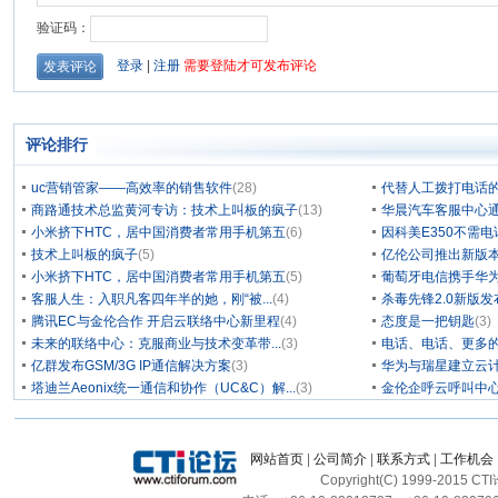
评论排行
uc营销管家——高效率的销售软件
(28)
代替人工拨打电话的
商路通技术总监黄河专访：技术上叫板的疯子
(13)
华晨汽车客服中心通
小米挤下HTC，居中国消费者常用手机第五
(6)
因科美E350不需电
技术上叫板的疯子
(5)
亿伦公司推出新版本
小米挤下HTC，居中国消费者常用手机第五
(5)
葡萄牙电信携手华为
客服人生：入职凡客四年半的她，刚“被...
(4)
杀毒先锋2.0新版
腾讯EC与金伦合作 开启云联络中心新里程
(4)
态度是一把钥匙
(3)
未来的联络中心：克服商业与技术变革带...
(3)
电话、电话、更多
亿群发布GSM/3G IP通信解决方案
(3)
华为与瑞星建立云计
塔迪兰Aeonix统一通信和协作（UC&C）解...
(3)
金伦企呼云呼叫中
网站首页
|
公司简介
|
联系方式
|
工作机会
Copyright(C) 1999-2015 C