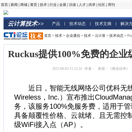
首页
|
新闻
|
商城
|
黄页
|
技术
|
行业
|
会展
|
访谈
|
人才
|
供求
|
社区
|
周刊
云计算技术>>
产品
技术动态
技术文摘
解决
|
|
|
首页
>
技术
>
企业通信
>
技术
>
云计算
>
技术动态
> R
Ruckus提供100%免费的企业
2015-06-03 11:12:24 作者： 来源：《商业伙伴
近日，智能无线网络公司优科无线（R
Wireless，Inc.）宣布推出CloudManage
务，该服务100%免服务费，适用于管理
具备颠覆性价格、云就绪、且无需控
级WiFi接入点（AP）。