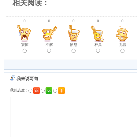
相关阅读：
0
0
0
0
0
震惊
不解
愤怒
杯具
无聊