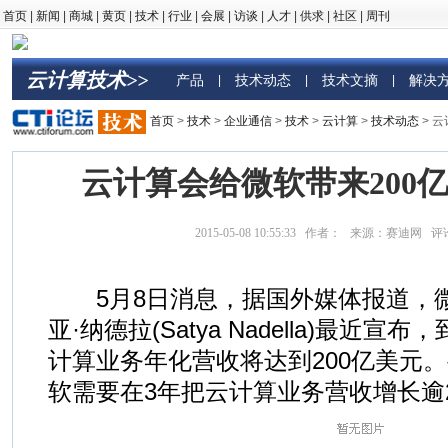
首页
|
新闻
|
商城
|
黄页
|
技术
|
行业
|
会展
|
访谈
|
人才
|
供求
|
社区
|
周刊
云计算技术>>
产品
技术动态
技术文摘
解决
|
|
|
首页
>
技术
>
企业通信
>
技术
>
云计算
>
技术动态
> 
云计算会给微软带来200
2015-05-08 10:55:33 作者： 来源：赛迪网 
5月8日消息，据国外媒体报道，
亚·纳德拉(Satya Nadella)最近宣
计算业务年化营收将达到200亿美元
软需要在3年把云计算业务营收增长逾