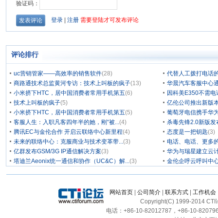
评论排行
uc营销管家——高效率的销售软件
(28)
代替人工拨打电话的
商路通技术总监黄河专访：技术上叫板的疯子
(13)
华晨汽车客服中心通
小米挤下HTC，居中国消费者常用手机第五
(6)
因科美E350不需电
技术上叫板的疯子
(5)
亿伦公司推出新版本
小米挤下HTC，居中国消费者常用手机第五
(5)
葡萄牙电信携手华为
客服人生：入职凡客四年半的她，刚“被...
(4)
杀毒先锋2.0新版
腾讯EC与金伦合作 开启云联络中心新里程
(4)
态度是一把钥匙
(3)
未来的联络中心：克服商业与技术变革带...
(3)
电话、电话、更多
亿群发布GSM/3G IP通信解决方案
(3)
华为与瑞星建立云计
塔迪兰Aeonix统一通信和协作（UC&C）解...
(3)
金伦企呼云呼叫中
网站首页
|
公司简介
|
联系方式
|
工作机会
Copyright(C) 1999-2014 C
电话：+86-10-82012787，+86-10-820796