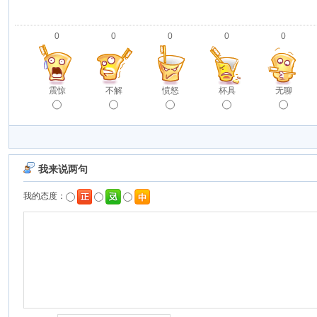
0
0
0
0
0
震惊
不解
愤怒
杯具
无聊