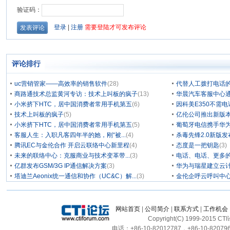
评论排行
uc营销管家——高效率的销售软件
(28)
代替人工拨打电话的
商路通技术总监黄河专访：技术上叫板的疯子
(13)
华晨汽车客服中心通
小米挤下HTC，居中国消费者常用手机第五
(6)
因科美E350不需电
技术上叫板的疯子
(5)
亿伦公司推出新版本
小米挤下HTC，居中国消费者常用手机第五
(5)
葡萄牙电信携手华为
客服人生：入职凡客四年半的她，刚“被...
(4)
杀毒先锋2.0新版
腾讯EC与金伦合作 开启云联络中心新里程
(4)
态度是一把钥匙
(3)
未来的联络中心：克服商业与技术变革带...
(3)
电话、电话、更多
亿群发布GSM/3G IP通信解决方案
(3)
华为与瑞星建立云计
塔迪兰Aeonix统一通信和协作（UC&C）解...
(3)
金伦企呼云呼叫中
网站首页
|
公司简介
|
联系方式
|
工作机会
Copyright(C) 1999-2015 C
电话：+86-10-82012787，+86-10-820796