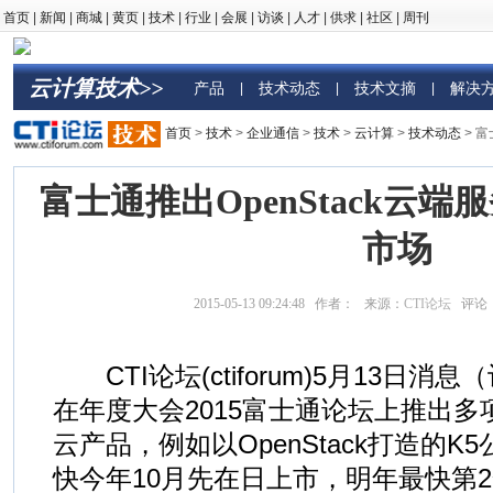
首页
|
新闻
|
商城
|
黄页
|
技术
|
行业
|
会展
|
访谈
|
人才
|
供求
|
社区
|
周刊
云计算技术>>
产品
技术动态
技术文摘
解决
|
|
|
首页
>
技术
>
企业通信
>
技术
>
云计算
>
技术动态
> 富
富士通推出OpenStack云端
市场
2015-05-13 09:24:48 作者： 来源：
CTI论坛
评论
CTI论坛(ctiforum)5月13日消息
在年度大会2015富士通论坛上推出
云产品，例如以OpenStack打造的
快今年10月先在日上市，明年最快第