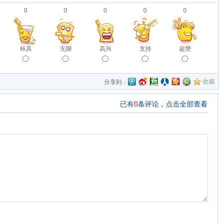
0
0
0
0
0
杯具
无聊
高兴
支持
超赞
收藏
分享到：