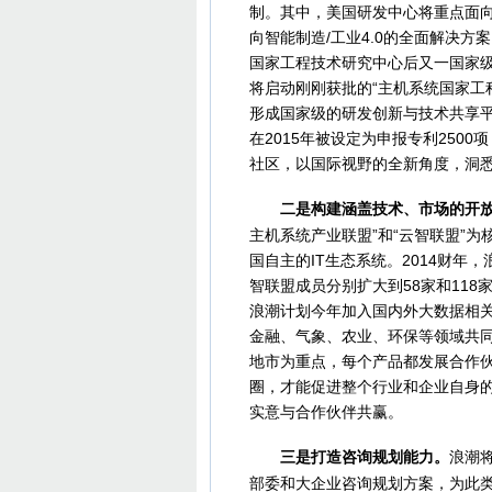
制。其中，美国研发中心将重点面向
向智能制造/工业4.0的全面解决方
国家工程技术研究中心后又一国家
将启动刚刚获批的“主机系统国家工
形成国家级的研发创新与技术共享平
在2015年被设定为申报专利250
社区，以国际视野的全新角度，洞
二是构建涵盖技术、市场的开
主机系统产业联盟”和“云智联盟”
国自主的IT生态系统。2014财
智联盟成员分别扩大到58家和118
浪潮计划今年加入国内外大数据相
金融、气象、农业、环保等领域共
地市为重点，每个产品都发展合作
圈，才能促进整个行业和企业自身的
实意与合作伙伴共赢。
三是打造咨询规划能力。
浪潮
部委和大企业咨询规划方案，为此类