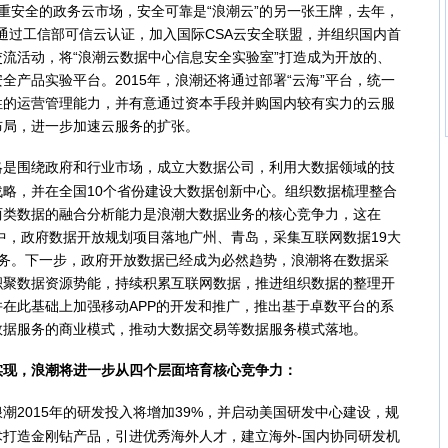
重安全的政务云市场，安全可靠是“浪潮云”的另一张王牌，去年，
批通过工信部可信云认证，加入国际CSA云安全联盟，并组织国内首
流活动，将“浪潮云数据中心信息安全实验室”打造成为开放的、
全产品实验平台。2015年，浪潮还将通过部署“云海”平台，统一
性的运营管理能力，并有意通过资本手段并购国内较有实力的云服
布局，进一步加速云服务的扩张。
略是围绕政府和行业市场，成立大数据公司，利用大数据领域的技
略，并在全国10个省份建设大数据创新中心。组织数据梳理整合
两类数据的融合分析能力是浪潮大数据业务的核心竞争力，这在
其中，政府数据开放规划项目落地广州、青岛，采集互联网数据19大
据服务。下一步，政府开放数据已经成为必然趋势，浪潮将在数据采
积聚数据资源势能，持续积累互联网数据，推进组织数据的整理开
在此基础上加强移动APP的开发和推广，推出基于卓数平台的系
数据服务的商业模式，推动大数据交易等数据服务模式落地。
实现，浪潮将进一步从四个层面培育核心竞争力：
浪潮2015年的研发投入将增加39%，并启动美国研发中心建设，规
打造金刚钻产品，引进优秀海外人才，建立海外-国内协同研发机