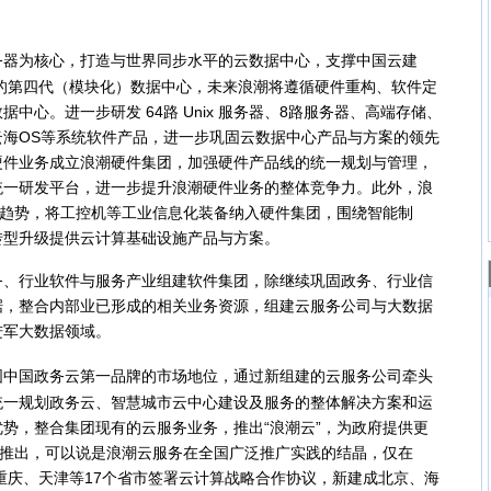
务器为核心，打造与世界同步水平的云数据中心，支撑中国云建
大的第四代（模块化）数据中心，未来浪潮将遵循硬件重构、软件定
中心。进一步研发 64路 Unix 服务器、8路服务器、高端存储、
云海OS等系统软件产品，进一步巩固云数据中心产品与方案的领先
硬件业务成立浪潮硬件集团，加强硬件产品线的统一规划与管理，
统一研发平台，进一步提升浪潮硬件业务的整体竞争力。此外，浪
25趋势，将工控机等工业信息化装备纳入硬件集团，围绕智能制
转型升级提供云计算基础设施产品与方案。
行业软件与服务产业组建软件集团，除继续巩固政务、行业信
据，整合内部业已形成的相关业务资源，组建云服务公司与大数据
进军大数据领域。
固中国政务云第一品牌的市场地位，通过新组建的云服务公司牵头
统一规划政务云、智慧城市云中心建设及服务的整体解决方案和运
势，整合集团现有的云服务业务，推出“浪潮云”，为政府提供更
的推出，可以说是浪潮云服务在全国广泛推广实践的结晶，仅在
、重庆、天津等17个省市签署云计算战略合作协议，新建成北京、海