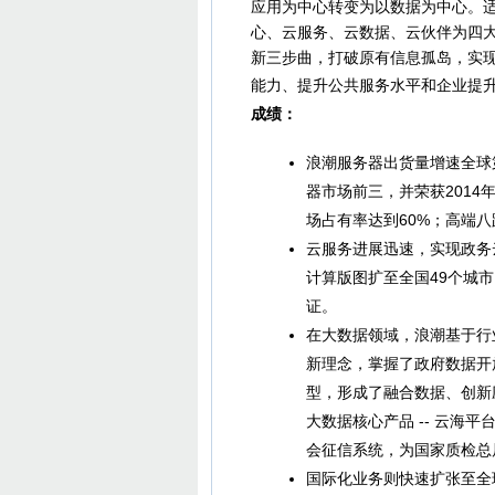
应用为中心转变为以数据为中心。适
心、云服务、云数据、云伙伴为四
新三步曲，打破原有信息孤岛，实
能力、提升公共服务水平和企业提
成绩：
浪潮服务器出货量增速全球第
器市场前三，并荣获2014年
场占有率达到60%；高端
云服务进展迅速，实现政务
计算版图扩至全国49个城
证。
在大数据领域，浪潮基于行
新理念，掌握了政府数据开
型，形成了融合数据、创新
大数据核心产品 -- 云海
会征信系统，为国家质检总
国际化业务则快速扩张至全球