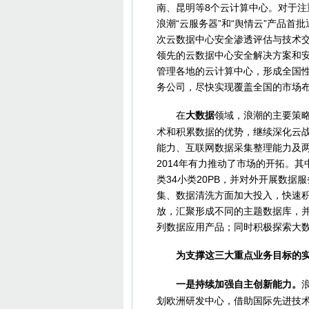
南、昆明等8个云计算中心。对于注
浪潮“云服务器”和“舆情云”产品首
次云数据中心安全渗透评估与技术交
领先的云数据中心安全解决方案和安
管理各地的云计算中心，形成全国
务公司，尽快实现覆盖全国的市场
在
大数据
领域，浪潮的主要策
术和积累数据的优势，继续深化云战
能力、互联网数据采集整理能力及
2014年有力推动了市场的开拓。
类34小类20PB，并对外开展数
集、数据清洗方面加大投入，快速
放，汇聚形成不同的主题数据库，并
列数据应用产品；同时积极探索大
为支撑这三大重点业务目标的
一是持续加强自主创新能力。
划欧洲研发中心，借助国际先进技术