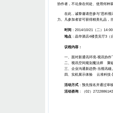
协作者，不论身在何处、使用何种
在此，诚挚邀请您参与“思科视讯
力。凡参加者皆可获得精美礼品，
时间
：2014/10/21（二）14:0
地点
：晶华酒店4楼贵宾厅3（
议程内容：
一、面对新通讯环境-视讯协作下
二、视讯空间规划魔法师 聚硕
三、企业沟通新趋势-当视讯碰上
四、实机展示体验 云准科技-
活动方式
：预先报名并通过审
活动咨询
：（02）27228861