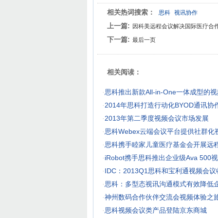
相关热词搜索：
思科
视讯协作
上一篇:
因科美远程会议解决国际医疗合
下一篇:
最后一页
相关阅读：
·
思科推出新款All-in-One一体成型
·
2014年思科打造行动化BYOD通讯协
·
2013年第二季度视频会议市场发展
·
思科Webex云端会议平台提供社群
·
思科携手睦家儿童医疗基金会开展远
·
iRobot携手思科推出企业级Ava 50
·
IDC：2013Q1思科和宝利通视频会
·
思科：多型态视讯沟通模式有效降低
·
神州数码合作伙伴交流会视频体验之
·
思科视频会议类产品登陆京东商城