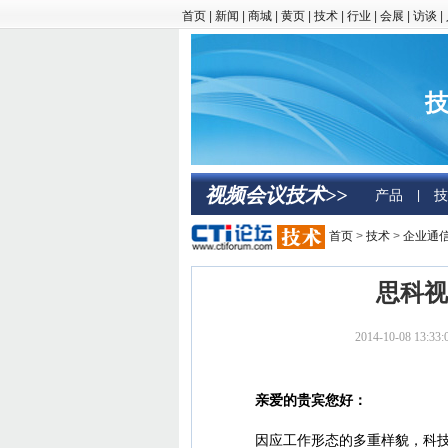
首页
|
新闻
|
商城
|
黄页
|
技术
|
行业
|
会展
|
访谈
|
技
视频会议技术>>
产品
技
|
首页
>
技术
>
企业通
思科视
2014-10-08 13
亲爱的贵宾您好：
因应工作形态的多重样貌，科技的