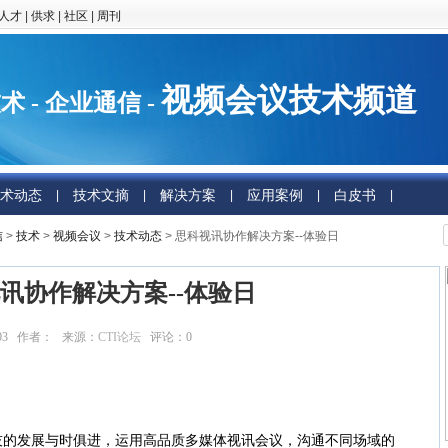
人才
|
供求
|
社区
|
周刊
视频会议技术频道
术 - 企业通信 -
术动态
技术文摘
解决方案
应用案例
白皮书
|
|
|
|
|
信
>
技术
>
视频会议
>
技术动态
> 思科视讯协作解决方案--体验日
讯协作解决方案--体验日
:33:03 作者： 来源：
CTI论坛
评论：
0
点击：
10467
发展与时俱进，运用高品质多媒体视讯会议，沟通不同场域的