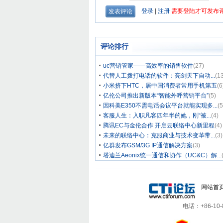
评论排行
uc营销管家——高效率的销售软件
(27)
代替人工拨打电话的软件：亮剑天下自动...
(1
小米挤下HTC，居中国消费者常用手机第五
(6
亿伦公司推出新版本“智能外呼营销平台”
(5)
因科美E350不需电话会议平台就能实现多...
(5
客服人生：入职凡客四年半的她，刚“被...
(4)
腾讯EC与金伦合作 开启云联络中心新里程
(4)
未来的联络中心：克服商业与技术变革带...
(3)
亿群发布GSM/3G IP通信解决方案
(3)
塔迪兰Aeonix统一通信和协作（UC&C）解...
网站首
电话：+86-10-8