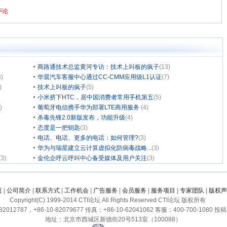
商路通技术总监黄河专访：技术上叫板的疯子
(13)
3)
华晨汽车客服中心通过CC-CMM应用级L1认证
(7)
)
技术上叫板的疯子
(5)
小米挤下HTC，居中国消费者常用手机第五
(5)
)
葡萄牙电信携手华为部署LTE商用服务
(4)
杀毒先锋2.0新版发布，功能升级
(4)
态度是一把钥匙
(3)
电话、电话、更多的电话：如何管理?
(3)
华为与瑞星建立云计算虚拟化防病毒战略...
(3)
(3)
金伦企呼云呼叫中心备受媒体及用户关注
(3)
页
|
公司简介
|
联系方式
|
工作机会
|
广告服务
|
会员服务
|
服务项目
|
专家团队
|
版权声
Copyright(C) 1999-2014 CTI论坛 All Rights Reserved CTI论坛 版权所有
2012787，+86-10-82079677 传真：+86-10-62041062 客服：400-700-1080 投稿：c
地址：北京市西城区新德街20号513室（100088）