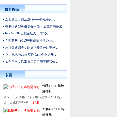
推荐阅读
全面覆盖，灵活选择——科达系列化...
锐取携新型录播设备闪亮65届教育装备展
POLYCOM云视频助力天猫 “双十一...
全时荣获 “2013中国高效移动办公...
思科最新调查：欧洲消费者开启视讯...
华为视讯与Lync互通 助力企业提升...
如鱼得水，徐工集团启用华平视频会...
专题
云呼叫中心落地
进行时
目前，云计算的广泛应用乃是通信产业热
点，云化的呼叫中...
[详细]
图解4G：LTE扬
帆起航