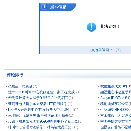
评论排行
态度是一把钥匙
(2)
欧兰通讯成为Digium/
拉萨12319呼叫中心视频监控一期工程完成
(2)
融视通在移动互联
华为云计算大会将于9月5日在上海召开
(2)
Avaya IP Office 8
葡萄牙电信携手华为部署LTE商用服务
(1)
移动成就互联经济
(
LSI进入云呼叫中心市场 服务大中小型企业
(1)
供应华亨HHR880
讯飞语音飞越国界 服务韩国丽水世博会
(1)
方太郑颖：为客户
步讯信息助阳光国旅96960呼叫中心全新上线
(1)
中国手机大赛官网
呼叫中心管理讨论摘录：对高绩效员工的...
(1)
但愿云计算能不是