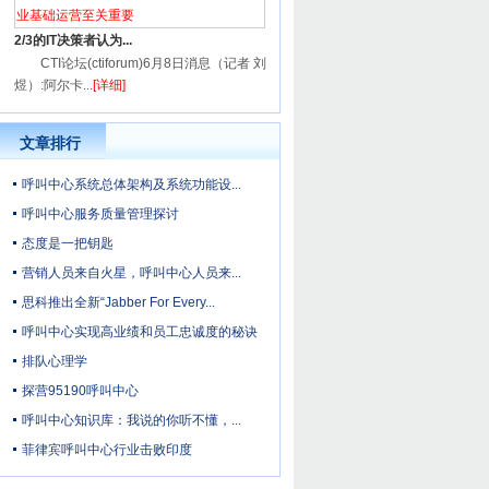
2/3的IT决策者认为...
CTI论坛(ctiforum)6月8日消息（记者 刘
煜）:阿尔卡...
[详细]
文章排行
呼叫中心系统总体架构及系统功能设...
呼叫中心服务质量管理探讨
态度是一把钥匙
营销人员来自火星，呼叫中心人员来...
思科推出全新“Jabber For Every...
呼叫中心实现高业绩和员工忠诚度的秘诀
排队心理学
探营95190呼叫中心
呼叫中心知识库：我说的你听不懂，...
菲律宾呼叫中心行业击败印度