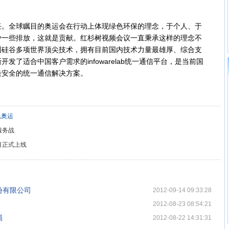
。
全球瞩目的奥运会在行动上体现绿色环保的理念，于个人、于
少一些排放，这就是贡献。红杉树视频会议一直秉承这样的理念不
国硅谷多项世界顶尖技术，拥有目前国内技术力量最雄厚、综合支
发了适合中国客户需求的infowarelab统一通信平台，是当前国
最安全的统一通信解决方案。
色奥运
服务战
目正式上线
份有限公司
2012-09-14 09:33:28
2012-08-23 08:54:21
局
2012-08-22 14:31:31