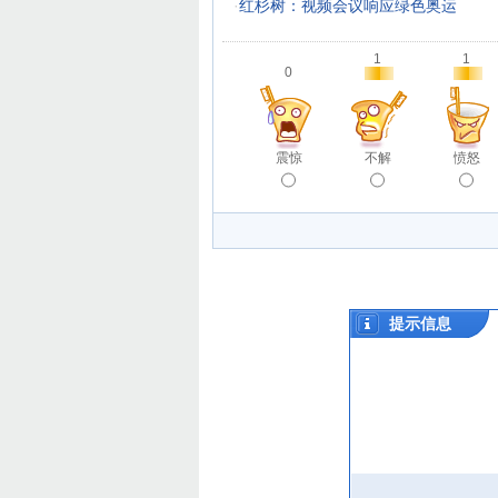
·
红杉树：视频会议响应绿色奥运
1
1
0
震惊
不解
愤怒