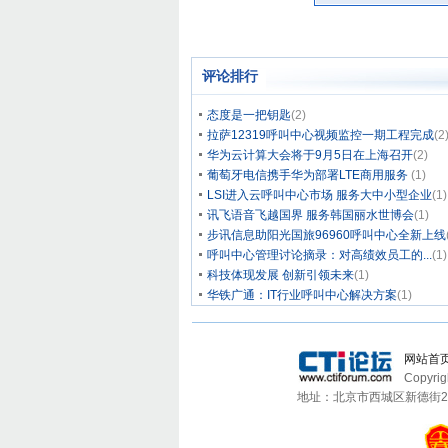
评论排行
态度是一把钥匙
(2)
拉萨12319呼叫中心视频监控一期工程完成
(2
华为云计算大会将于9月5日在上海召开
(2)
葡萄牙电信携手华为部署LTE商用服务
(1)
LSI进入云呼叫中心市场 服务大中小型企业
(1)
讯飞语音飞越国界 服务韩国丽水世博会
(1)
步讯信息助阳光国旅96960呼叫中心全新上线
呼叫中心管理讨论摘录：对高绩效员工的...
(1)
科技体现发展 创新引领未来
(1)
华铁广通：IT行业呼叫中心解决方案
(1)
网站首
Copyri
地址：北京市西城区新德街20号513