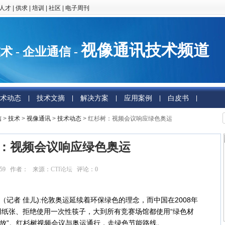
人才
|
供求
|
培训
|
社区
|
电子周刊
视像通讯技术频道
术 - 企业通信 -
术动态
技术文摘
解决方案
应用案例
白皮书
|
|
|
|
|
信
>
技术
>
视像通讯
>
技术动态
> 红杉树：视频会议响应绿色奥运
：视频会议响应绿色奥运
9:51:59 作者： 来源：
CTI论坛
评论：
0
点击：
7817
日消息（记者 佳儿):伦敦奥运延续着环保绿色的理念，而中国在2008年
纸张、拒绝使用一次性筷子，大到所有竞赛场馆都使用“绿色材
排放”。红杉树视频会议与奥运通行，走绿色节能路线。