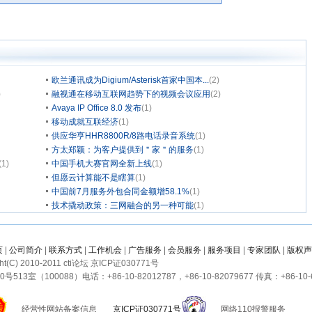
欧兰通讯成为Digium/Asterisk首家中国本...
(2)
)
融视通在移动互联网趋势下的视频会议应用
(2)
Avaya IP Office 8.0 发布
(1)
移动成就互联经济
(1)
供应华亨HHR8800R/8路电话录音系统
(1)
方太郑颖：为客户提供到＂家＂的服务
(1)
(1)
中国手机大赛官网全新上线
(1)
但愿云计算能不是瞎算
(1)
中国前7月服务外包合同金额增58.1%
(1)
技术撬动政策：三网融合的另一种可能
(1)
页
|
公司简介
|
联系方式
|
工作机会
|
广告服务
|
会员服务
|
服务项目
|
专家团队
|
版权声
ght(C) 2010-2011 cti论坛 京ICP证030771号
室（100088）电话：+86-10-82012787，+86-10-82079677 传真：+86-10-6
经营性网站备案信息
京ICP证030771号
网络110报警服务