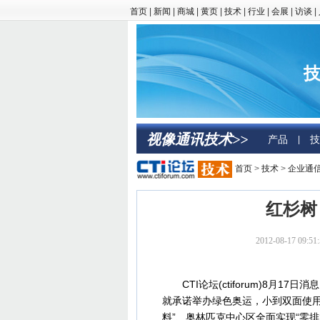
首页
|
新闻
|
商城
|
黄页
|
技术
|
行业
|
会展
|
访谈
|
技
视像通讯技术>>
产品
技
|
首页
>
技术
>
企业通
红杉树
2012-08-17 0
CTI论坛(ctiforum)8月17
就承诺举办绿色奥运，小到双面使用
料”、奥林匹克中心区全面实现“零