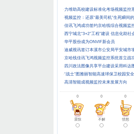
·
力维助高校建设标准化考场视频监控
·
视频监控：还原“最美司机”生死瞬间
·
佳讯飞鸿成功签约京哈线综合视频监
·
西宁城北“3+2”工程”建设 信息化助
·
华平股份成为ONVIF新会员
·
迪威视讯签订本溪市公安局平安城市
·
京哈线佳讯飞鸿视频监控系统首立战
·
四川政法图像共享平台建设采用科达
·
“战士”图雅丽智能高速球保卫校园安
·
高清智能成视频监控未来发展方向
0
0
0
震惊
不解
愤怒