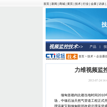
首页
|
新闻
|
商城
|
黄页
|
技术
|
行业
|
会展
|
访谈
|
技
视频监控技术>>
产品
技
|
首页
>
技术
>
企业通
力维视频监
2013-07-24 
缅甸首都内比都当地时间2010年
场，中缅石油天然气管道工程正式
理温家宝和缅甸联邦政府总理吴登盛