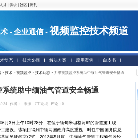
人才
|
供求
|
社区
|
周刊
视频监控技术频道
术 - 企业通信 -
术动态
技术文摘
解决方案
应用案例
白皮书
|
|
|
|
|
信
>
技术
>
视频监控
>
技术动态
> 力维视频监控系统助中缅油气管道安全畅通
控系统助中缅油气管道安全畅通
14:49:34 作者： 来源：
CTI论坛
评论：
0
点击：
6月3日上午10时28分，在位于缅甸米坦格河畔的管道施工现
开工建设。该项目得到中缅两国政府高度重视，时任中国国务院总
共同见证签字仪式。2013年5月底，中缅油气管道工程缅甸段经