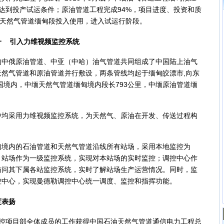
达到投产试运条件；原油管道工程完成94%，项目进度、投资和质
缅天然气管道缅甸段投入使用，进入试运行阶段。
一 引入力维视频监控系统
俄原油管道、中亚（中哈）油气管道共同组成了中国陆上油气
然气管道和原油管道并行敷设，两条管线均起于缅甸皎漂市,向东
国境内，中缅天然气管道缅甸境内段长793公里，中缅原油管道缅
采用力维视频监控系统，为天然气、原油在开发、传送过程构
内的石油管道和天然气管道沿线所有站场，采用本地监控为
。站场作为一级监控系统，实现对本站场的实时监控；调控中心作
访问其下属各站监控系统，实时了解站场生产运营情况。同时，监
控中心，实现曼德勒调控中心统一调度、监控和指挥功能。
度表扬
项目部全体成员的工作获得中国石油天然气管道通信电力工程总