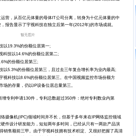
立运营，从百亿元体量的母体IT公司分离，转身为十亿元体量的中
，报告显示了宇视科技在独立后第一年(2012年)的市场成就。
以19.3%的份额位居第一;
科技以14.6%的份额位居第二;
.6%的份额位居第三;
技以5.3%的份额位居第三，且过去三年复合增长率为业内最高;
宇视科技以8.6%的份额位居第三。在中国视频监控市场份额方
市场的存量，仍以IP设备位居总量第三。
增专利申请130件，专利总数超过350件：绝对专利数业内第
像机(IPC)领域时间并不长，但基于多年来在IP网络监控领域
软硬件设计研发能力，短短两年多时间，已经从只有一两款产品演
夺得销售额前三甲。由于宇视科技拥有技术积淀、又很好把握了高清