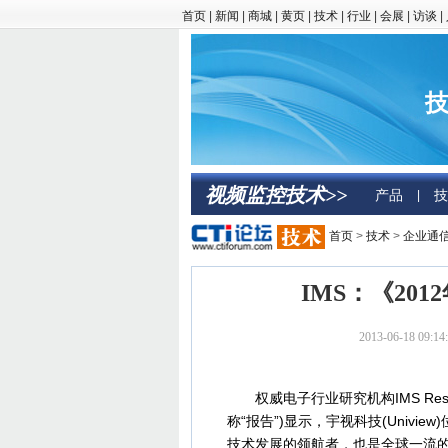
首页
|
新闻
|
商城
|
黄页
|
技术
|
行业
|
会展
|
访谈
|
技
视频监控技术>>
产品
技
|
首页
>
技术
>
企业通
IMS：《20
2013-06-18 
权威电子行业研究机构IMS Rese
称“报告”)显示，宇视科技(Univ
技术发展的领航者，也是全球一流