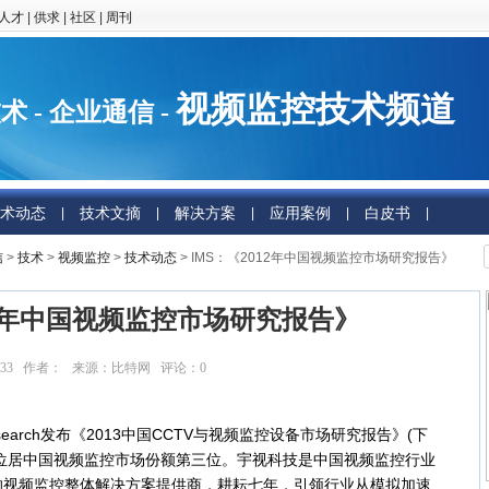
人才
|
供求
|
社区
|
周刊
视频监控技术频道
术 - 企业通信 -
术动态
技术文摘
解决方案
应用案例
白皮书
|
|
|
|
|
信
>
技术
>
视频监控
>
技术动态
> IMS：《2012年中国视频监控市场研究报告》
12年中国视频监控市场研究报告》
09:14:33 作者： 来源：比特网 评论：
0
点击：
36726
arch发布《2013中国CCTV与视频监控设备市场研究报告》(下
iew)位居中国视频监控市场份额第三位。宇视科技是中国视频监控行业
的视频监控整体解决方案提供商，耕耘七年，引领行业从模拟加速