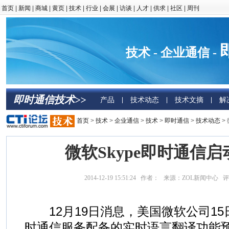
首页
|
新闻
|
商城
|
黄页
|
技术
|
行业
|
会展
|
访谈
|
人才
|
供求
|
社区
|
周刊
技术 - 企业通信 -
即时通信技术>>
产品
技术动态
技术文摘
解
|
|
|
首页
>
技术
>
企业通信
>
技术
>
即时通信
>
技术动态
>
微软Skype即时通信
2014-12-19 15:51:24 作者： 来源：ZOL新闻中心 
12月19日消息，美国微软公司15日
时通信服务配备的实时语言翻译功能