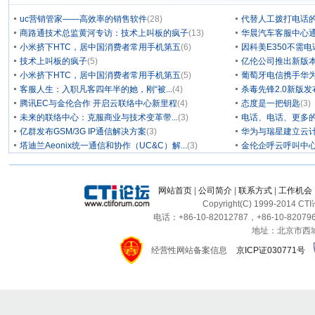
uc营销管家——高效率的销售软件
(28)
代替人工拨打电话的
商路通技术总监黄河专访：技术上叫板的疯子
(13)
华晨汽车客服中心通
小米挤下HTC，居中国消费者常用手机第五
(6)
因科美E350不需电
技术上叫板的疯子
(5)
亿伦公司推出新版本
小米挤下HTC，居中国消费者常用手机第五
(5)
葡萄牙电信携手华为
客服人生：入职凡客四年半的她，刚“被...
(4)
杀毒先锋2.0新版
腾讯EC与金伦合作 开启云联络中心新里程
(4)
态度是一把钥匙
(3)
未来的联络中心：克服商业与技术变革带...
(3)
电话、电话、更多
亿群发布GSM/3G IP通信解决方案
(3)
华为与瑞星建立云计
塔迪兰Aeonix统一通信和协作（UC&C）解...
(3)
金伦企呼云呼叫中
网站首页
|
公司简介
|
联系方式
|
工作机会
Copyright(C) 1999-2014 C
电话：+86-10-82012787，+86-10-820796
地址：北京市西城区
经营性网站备案信息
京ICP证030771号