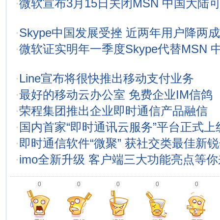
·
微软宣布3月15日关闭MSN 中国大陆
·
Skype中国发展受挫 近两年用户降两成
·
微软证实明年一季度Skype代替MSN
·
Line宣布将很快推出移动支付业务
·
最好的移动云办公室 免费企业IM信鸽
·
荣程集团推出企业即时通信产品融信
·
国内首家“即时通讯云服务”平台正式上
·
即时通信软件“微聚” 获社交类最佳新锐
·
imo全新升级 客户端三大功能亮点等
0
0
0
0
0