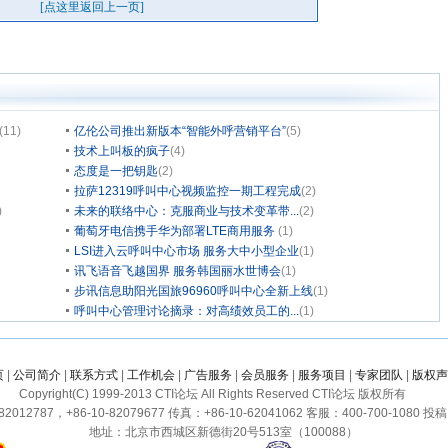
(11)
亿伦公司推出新版本“智能外呼营销平台”
(5)
技术上叫板的疯子
(4)
态度是一把钥匙
(2)
拉萨12319呼叫中心视频监控一期工程完成
(2)
)
未来的联络中心：克服商业与技术变革带...
(2)
葡萄牙电信携手华为部署LTE商用服务
(1)
LSI进入云呼叫中心市场 服务大中小型企业
(1)
讯飞语音飞越国界 服务韩国丽水世博会
(1)
步讯信息助阳光国旅96960呼叫中心全新上线
(1)
呼叫中心管理讨论摘录：对高绩效员工的...
(1)
页
|
公司简介
|
联系方式
|
工作机会
|
广告服务
|
会员服务
|
服务项目
|
专家团队
|
版权声
Copyright(C) 1999-2013 CTI论坛 All Rights Reserved CTI论坛 版权所有
2012787，+86-10-82079677 传真：+86-10-62041062 客服：400-700-1080 投稿：c
地址：北京市西城区新德街20号513室（100088）