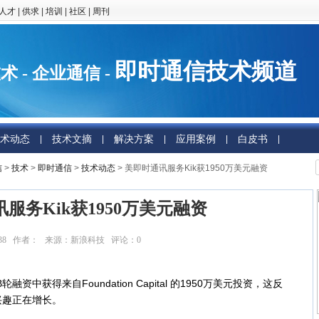
人才
|
供求
|
培训
|
社区
|
周刊
即时通信技术频道
术 - 企业通信 -
术动态
技术文摘
解决方案
应用案例
白皮书
|
|
|
|
|
信
>
技术
>
即时通信
>
技术动态
> 美即时通讯服务Kik获1950万美元融资
服务Kik获1950万美元融资
13:17:38 作者： 来源：新浪科技 评论：
0
点击：
9661
获得来自Foundation Capital 的1950万美元投资，这反
兴趣正在增长。