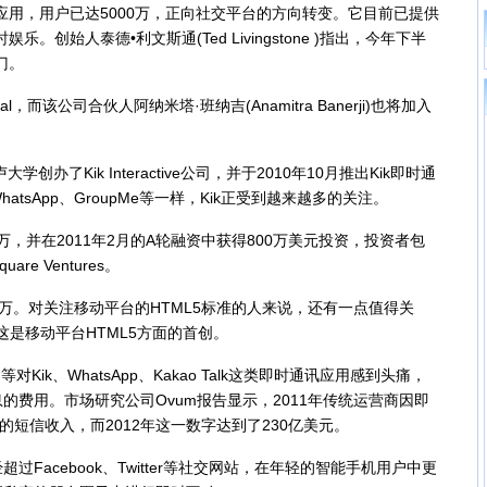
用，用户已达5000万，正向社交平台的方向转变。它目前已提供
。创始人泰德•利文斯通(Ted Livingstone )指出，今年下半
门。
al，而该公司合伙人阿纳米塔·班纳吉(Anamitra Banerji)也将加入
了Kik Interactive公司，并于2010年10月推出Kik即时通
tsApp、GroupMe等一样，Kik正受到越来越多的关注。
0万，并在2011年2月的A轮融资中获得800万美元投资，投资者包
uare Ventures。
0万。对关注移动平台的HTML5标准的人来说，还有一点值得关
，这是移动平台HTML5方面的首创。
对Kik、WhatsApp、Kakao Talk这类即时通讯应用感到头痛，
的费用。市场研究公司Ovum报告显示，2011年传统运营商因即
的短信收入，而2012年这一数字达到了230亿美元。
acebook、Twitter等社交网站，在年轻的智能手机用户中更