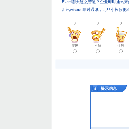
·
Excel聊天这么苦逼？企业即时通讯
·
汇讯wiseuc即时通讯，元旦小长假把
0
0
0
震惊
不解
愤怒