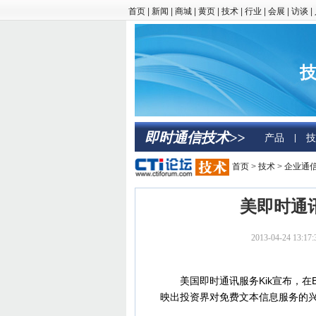
首页
|
新闻
|
商城
|
黄页
|
技术
|
行业
|
会展
|
访谈
|
技
即时通信技术>>
产品
技
|
首页
>
技术
>
企业通
美即时通讯
2013-04-24 
美国即时通讯服务Kik宣布，在B轮融资中
映出投资界对免费文本信息服务的