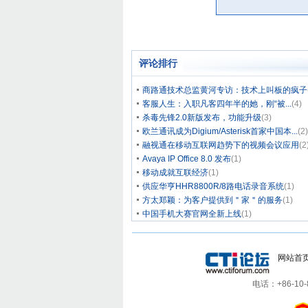
评论排行
商路通技术总监黄河专访：技术上叫板的疯子
客服人生：入职凡客四年半的她，刚“被...
(4)
杀毒先锋2.0新版发布，功能升级
(3)
欧兰通讯成为Digium/Asterisk首家中国本...
(2)
融视通在移动互联网趋势下的视频会议应用
(2
Avaya IP Office 8.0 发布
(1)
移动成就互联经济
(1)
供应华亨HHR8800R/8路电话录音系统
(1)
方太郑颖：为客户提供到＂家＂的服务
(1)
中国手机大赛官网全新上线
(1)
网站首
电话：+86-10-8