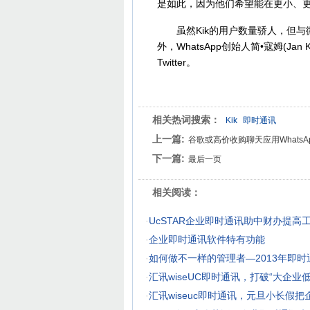
是如此，因为他们希望能在更小、
虽然Kik的用户数量骄人，但与微
外，WhatsApp创始人简•寇姆(J
Twitter。
相关热词搜索：
Kik
即时通讯
上一篇:
谷歌或高价收购聊天应用WhatsA
下一篇:
最后一页
相关阅读：
·
UcSTAR企业即时通讯助中财办提高
·
企业即时通讯软件特有功能
·
如何做不一样的管理者—2013年即
·
汇讯wiseUC即时通讯，打破“大企业
·
汇讯wiseuc即时通讯，元旦小长假把