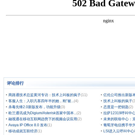
评论排行
商路通技术总监黄河专访：技术上叫板的疯子
(11)
亿伦公司推出新版本
客服人生：入职凡客四年半的她，刚“被...
(4)
技术上叫板的疯子
(
杀毒先锋2.0新版发布，功能升级
(3)
态度是一把钥匙
(2)
欧兰通讯成为Digium/Asterisk首家中国本...
(2)
拉萨12319呼叫
融视通在移动互联网趋势下的视频会议应用
(2)
未来的联络中心：克
Avaya IP Office 8.0 发布
(1)
葡萄牙电信携手华为
移动成就互联经济
(1)
LSI进入云呼叫中