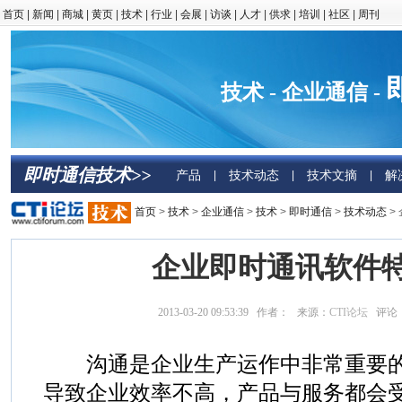
首页
|
新闻
|
商城
|
黄页
|
技术
|
行业
|
会展
|
访谈
|
人才
|
供求
|
培训
|
社区
|
周刊
技术 - 企业通信 -
即时通信技术>>
产品
技术动态
技术文摘
解
|
|
|
首页
>
技术
>
企业通信
>
技术
>
即时通信
>
技术动态
>
企业即时通讯软件
2013-03-20 09:53:39 作者： 来源：
CTI论坛
评论
沟通是企业生产运作中非常重要的
导致企业效率不高，产品与服务都会