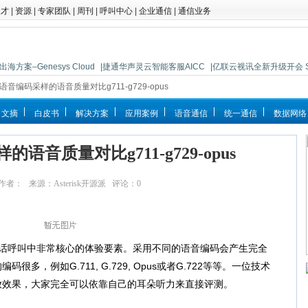
人才
|
资源
|
专家团队
|
周刊
|
呼叫中心
|
企业通信
|
通信业务
海方案–Genesys Cloud
|捷通华声灵云智能客服AICC
|亿联云视讯全新升级开会 So 
语音编码采样的语音质量对比g711-g729-opus
文摘
白皮书
解决方案
应用案例
语音通信
统一通信
数据网络
语音质量对比g711-g729-opus
0:07 作者： 来源：Asterisk开源派 评论：
0
点击：
22962
话呼叫中非常核心的体验要素。采用不同的语音编码会产生完全
多，例如G.711, G.729, Opus或者G.722等等。一位技术
放效果，大家完全可以依靠自己的耳朵听力来直接评测。