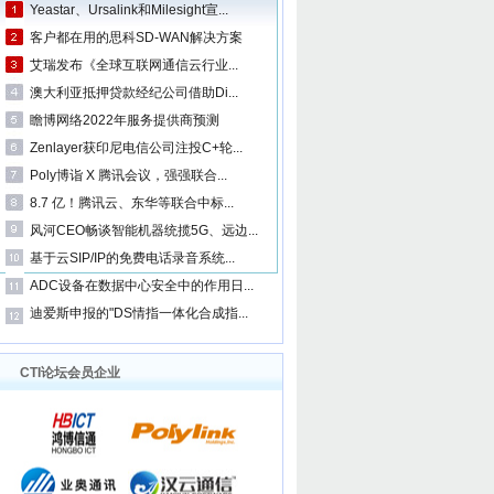
Yeastar、Ursalink和Milesight宣...
客户都在用的思科SD-WAN解决方案
艾瑞发布《全球互联网通信云行业...
澳大利亚抵押贷款经纪公司借助Di...
瞻博网络2022年服务提供商预测
Zenlayer获印尼电信公司注投C+轮...
Poly博诣 X 腾讯会议，强强联合...
8.7 亿！腾讯云、东华等联合中标...
风河CEO畅谈智能机器统揽5G、远边...
基于云SIP/IP的免费电话录音系统...
ADC设备在数据中心安全中的作用日...
迪爱斯申报的"DS情指一体化合成指...
CTI论坛会员企业