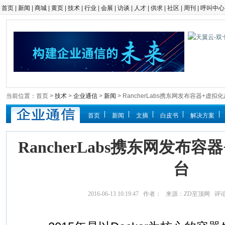
首页
|
新闻
|
商城
|
黄页
|
技术
|
行业
|
会展
|
访谈
|
人才
|
供求
|
社区
|
周刊
|
呼叫中心
当前位置：首页 >
技术
>
企业通信
>
新闻
> RancherLabs携东网发布容器+虚
首页
新闻
文摘
白皮书
解决方案
RancherLabs携东网发布
台
2016-06-13 10:19:47 作者： 来源：ZD至顶网 评