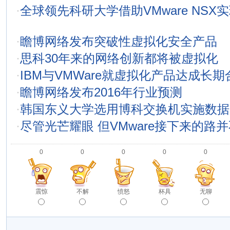
·
全球领先科研大学借助VMware NSX
·
瞻博网络发布突破性虚拟化安全产品
·
思科30年来的网络创新都将被虚拟化
·
IBM与VMWare就虚拟化产品达成长期
·
瞻博网络发布2016年行业预测
·
韩国东义大学选用博科交换机实施数据
·
尽管光芒耀眼 但VMware接下来的路
0
0
0
0
0
震惊
不解
愤怒
杯具
无聊