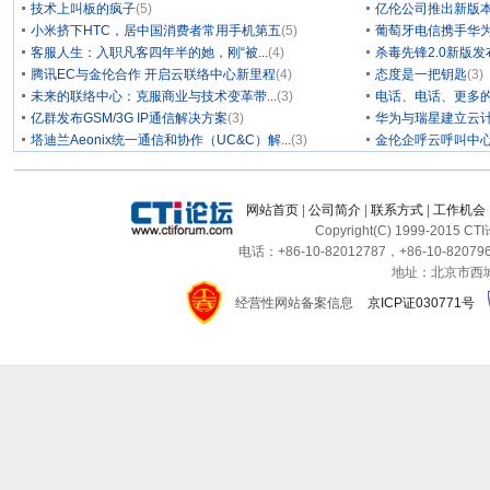
技术上叫板的疯子
(5)
亿伦公司推出新版本
小米挤下HTC，居中国消费者常用手机第五
(5)
葡萄牙电信携手华为
客服人生：入职凡客四年半的她，刚“被...
(4)
杀毒先锋2.0新版
腾讯EC与金伦合作 开启云联络中心新里程
(4)
态度是一把钥匙
(3)
未来的联络中心：克服商业与技术变革带...
(3)
电话、电话、更多
亿群发布GSM/3G IP通信解决方案
(3)
华为与瑞星建立云计
塔迪兰Aeonix统一通信和协作（UC&C）解...
(3)
金伦企呼云呼叫中
网站首页
|
公司简介
|
联系方式
|
工作机会
Copyright(C) 1999-2015 C
电话：+86-10-82012787，+86-10-820796
地址：北京市西城区
经营性网站备案信息
京ICP证030771号