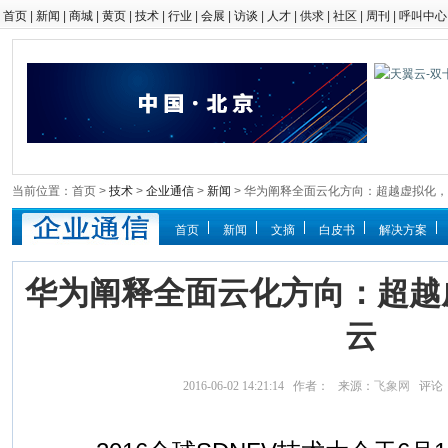
首页
|
新闻
|
商城
|
黄页
|
技术
|
行业
|
会展
|
访谈
|
人才
|
供求
|
社区
|
周刊
|
呼叫中心
当前位置：首页 >
技术
>
企业通信
>
新闻
> 华为阐释全面云化方向：超越虚拟化
首页
新闻
文摘
白皮书
解决方案
华为阐释全面云化方向：超越
云
2016-06-02 14:21:14 作者： 来源：
飞象网
评论