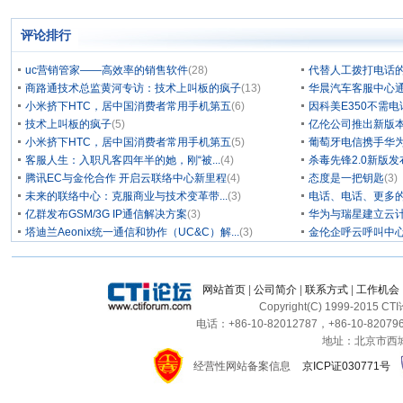
评论排行
uc营销管家——高效率的销售软件
(28)
代替人工拨打电话的
商路通技术总监黄河专访：技术上叫板的疯子
(13)
华晨汽车客服中心通
小米挤下HTC，居中国消费者常用手机第五
(6)
因科美E350不需电
技术上叫板的疯子
(5)
亿伦公司推出新版本
小米挤下HTC，居中国消费者常用手机第五
(5)
葡萄牙电信携手华为
客服人生：入职凡客四年半的她，刚“被...
(4)
杀毒先锋2.0新版
腾讯EC与金伦合作 开启云联络中心新里程
(4)
态度是一把钥匙
(3)
未来的联络中心：克服商业与技术变革带...
(3)
电话、电话、更多
亿群发布GSM/3G IP通信解决方案
(3)
华为与瑞星建立云计
塔迪兰Aeonix统一通信和协作（UC&C）解...
(3)
金伦企呼云呼叫中
网站首页
|
公司简介
|
联系方式
|
工作机会
Copyright(C) 1999-2015 C
电话：+86-10-82012787，+86-10-820796
地址：北京市西城区
经营性网站备案信息
京ICP证030771号