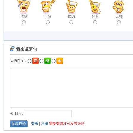
震惊
不解
愤怒
杯具
无聊