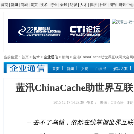
首页
|
新闻
|
商城
|
黄页
|
技术
|
行业
|
会展
|
访谈
|
人才
|
供求
|
社区
|
周刊
|
呼叫中心
当前位置：首页 >
技术
>
企业通信
>
新闻
> 蓝汛ChinaCache助世界互联网大会
首页
新闻
文摘
白皮书
解决方案
蓝汛ChinaCache助世界
2015-12-17 14:28:39 作者： 来源：
CTI论坛
评论
-- 去不了乌镇，依然在线掌握世界互联