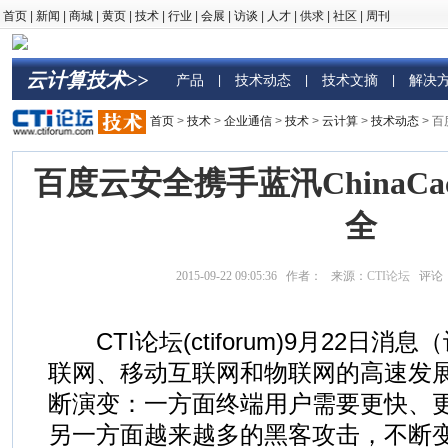
首页
|
新闻
|
商城
|
黄页
|
技术
|
行业
|
会展
|
访谈
|
人才
|
供求
|
社区
|
周刊
云计算技术>>
产品
技术动态
技术文摘
解决
|
|
|
首页
>
技术
>
企业通信
>
技术
>
云计算
>
技术动态
> 百
百度云安全携手蓝汛ChinaCa
全
2015-09-22 09:05:36 作者： 来源：
CTI论坛
评论
CTI论坛(ctiforum)9月22日消息
联网、移动互联网和物联网的高速发
断演变：一方面终端用户需要更快、
另一方面越来越多的黑客攻击，不断