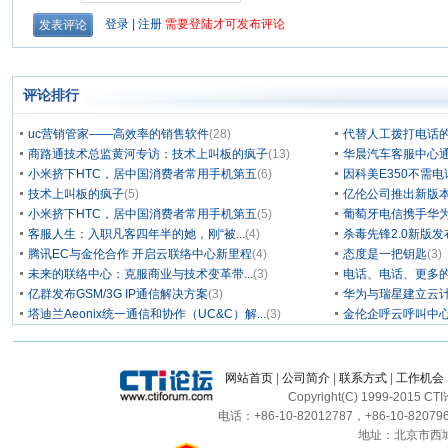
评论排行
uc营销管家——高效率的销售软件
(28)
代替人工拨打电话的
商路通技术总监黄河专访：技术上叫板的疯子
(13)
华晨汽车客服中心通
小米挤下HTC，居中国消费者常用手机第五
(6)
因科美E350不需电
技术上叫板的疯子
(5)
亿伦公司推出新版本
小米挤下HTC，居中国消费者常用手机第五
(5)
葡萄牙电信携手华为
客服人生：入职凡客四年半的她，刚“被...
(4)
杀毒先锋2.0新版
腾讯EC与金伦合作 开启云联络中心新里程
(4)
态度是一把钥匙
(3)
未来的联络中心：克服商业与技术变革带...
(3)
电话、电话、更多
亿群发布GSM/3G IP通信解决方案
(3)
华为与瑞星建立云计
塔迪兰Aeonix统一通信和协作（UC&C）解...
(3)
金伦企呼云呼叫中
网站首页
|
公司简介
|
联系方式
|
工作机会
Copyright(C) 1999-2015 C
电话：+86-10-82012787，+86-10-820796
地址：北京市西城区