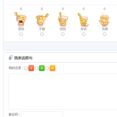
0
0
0
0
0
震惊
不解
愤怒
杯具
无聊