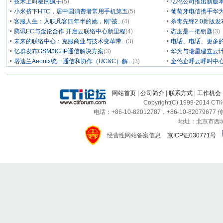
技术上叫板的疯子
(5)
亿伦公司推出新版本
小米挤下HTC，居中国消费者常用手机第五
(5)
葡萄牙电信携手华为
客服人生：入职凡客四年半的她，刚“被...
(4)
杀毒先锋2.0新版
腾讯EC与金伦合作 开启云联络中心新里程
(4)
态度是一把钥匙
(3)
未来的联络中心：克服商业与技术变革带...
(3)
电话、电话、更多
亿群发布GSM/3G IP通信解决方案
(3)
华为与瑞星建立云计
塔迪兰Aeonix统一通信和协作（UC&C）解...
(3)
金伦企呼云呼叫中
网站首页
|
公司简介
|
联系方式
|
工作机会
Copyright(C) 1999-2014 C
电话：+86-10-82012787，+86-10-82079677 传
地址：北京市西城区
经营性网站备案信息
京ICP证030771号