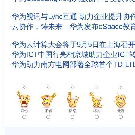
·
华为视讯与Lync互通 助力企业提升协
·
云协作，铸未来―华为发布eSpace教
·
华为云计算大会将于9月5日在上海召
·
华为ICT中国行亮相京城助力企业ICT
·
华为助力南方电网部署全球首个TD-LT
0
0
0
0
0
震惊
不解
愤怒
杯具
无聊