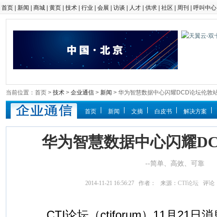
首页
|
新闻
|
商城
|
黄页
|
技术
|
行业
|
会展
|
访谈
|
人才
|
供求
|
社区
|
周刊
|
呼叫中心
当前位置：首页 >
技术
>
企业通信
>
新闻
> 华为智慧数据中心闪耀DCD论坛伦敦
首页
新闻
文摘
白皮书
解决方案
华为智慧数据中心闪耀D
--简单、高效、可靠
2014-11-21 16:56:27 作者： 来源：
CTI论坛
评论
CTI论坛（ctiforum）11月21