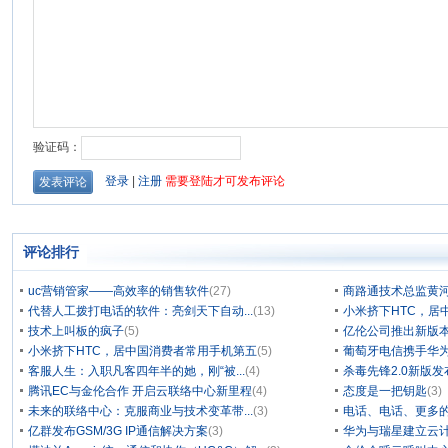
评论排行
uc营销管家——高效率的销售软件
(27)
商路通技术总监黄
代替人工拨打电话的软件：亮剑天下自动...
(13)
小米挤下HTC，居
技术上叫板的疯子
(5)
亿伦公司推出新版本
小米挤下HTC，居中国消费者常用手机第五
(5)
葡萄牙电信携手华为
客服人生：入职凡客四年半的她，刚“被...
(4)
杀毒先锋2.0新版
腾讯EC与金伦合作 开启云联络中心新里程
(4)
态度是一把钥匙
(3)
未来的联络中心：克服商业与技术变革带...
(3)
电话、电话、更多
亿群发布GSM/3G IP通信解决方案
(3)
华为与瑞星建立云计