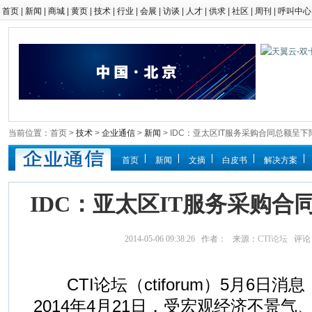
首页
|
新闻
|
商城
|
黄页
|
技术
|
行业
|
会展
|
访谈
|
人才
|
供求
|
社区
|
周刊
|
呼叫中心
当前位置：首页 >
技术
>
企业通信
>
新闻
> IDC：亚太区IT服务采购合同总额呈下
首页
新闻
文摘
白皮书
解决方案
IDC：亚太区IT服务采购合
2014-05-06 09:38:26 作者： 来源：
CTI论坛
评论
CTI论坛（ctiforum）5月6日消
2014年4月21日，受宏观经济不景气