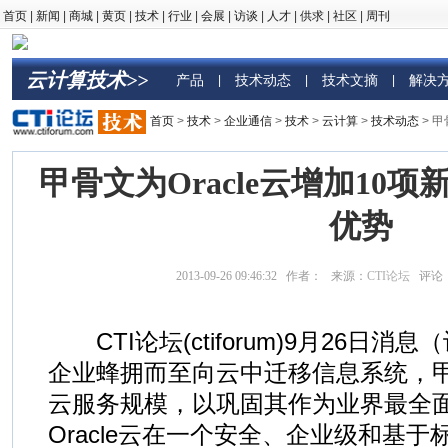
首页
|
新闻
|
商城
|
黄页
|
技术
|
行业
|
会展
|
访谈
|
人才
|
供求
|
社区
|
周刊
云计算技术>>
产品
技术动态
技术文摘
解决
|
|
|
首页
>
技术
>
企业通信
>
技术
>
云计算
>
技术动态
> 
甲骨文为Oracle云增加10
优势
2013-09-26 09:46:32 作者： 来源：
CTI论坛
评论
CTI论坛(ctiforum)9月26日消息
企业蜂拥而至向云中迁移信息系统，甲骨
云服务规模，以巩固其作为业界最全
Oracle云在一个安全、企业级和基