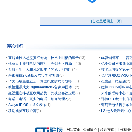
评论排行
商路通技术总监黄河专访：技术上叫板的疯子
(13)
uc营销管家——高
代替人工拨打电话的软件：亮剑天下自动...
(10)
亿伦公司推出新版本
客服人生：入职凡客四年半的她，刚“被...
(4)
技术上叫板的疯子
(
杀毒先锋2.0新版发布，功能升级
(3)
亿群发布GSM/3G 
华为与瑞星建立云计算虚拟化防病毒战略...
(3)
态度是一把钥匙
(2)
欧兰通讯成为Digium/Asterisk首家中国本...
(2)
拉萨12319呼叫
融视通在移动互联网趋势下的视频会议应用
(2)
未来的联络中心：克
电话、电话、更多的电话：如何管理?
(2)
远特EGO统一协作
Avaya IP Office 8.0 发布
(1)
葡萄牙电信携手华为
移动成就互联经济
(1)
LSI进入云呼叫中
网站首页
|
公司简介
|
联系方式
|
工作机会