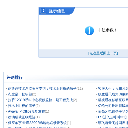
评论排行
商路通技术总监黄河专访：技术上叫板的疯子
(11)
客服人生：入职凡客四
态度是一把钥匙
(2)
欧兰通讯成为Digium/
拉萨12319呼叫中心视频监控一期工程完成
(2)
融视通在移动互联
技术上叫板的疯子
(2)
亿伦公司推出新版本
Avaya IP Office 8.0 发布
(1)
葡萄牙电信携手华为
移动成就互联经济
(1)
LSI进入云呼叫中
供应华亨HHR8800R/8路电话录音系统
(1)
讯飞语音飞越国界 