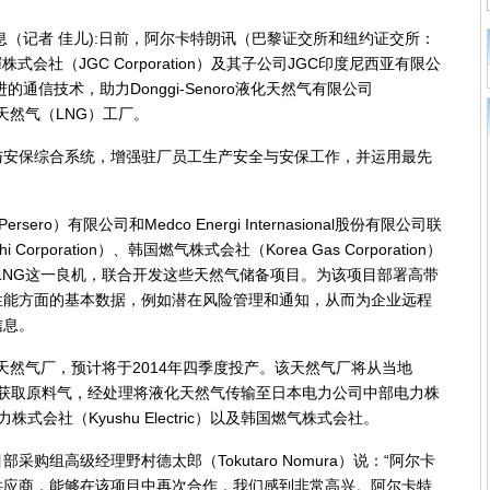
31日消息（记者 佳儿):日前，阿尔卡特朗讯（巴黎证交所和纽约证交所：
会社（JGC Corporation）及其子公司JGC印度尼西亚有限公
托先进的通信技术，助力Donggi-Senoro液化天然气有限公司
天然气（LNG）工厂。
保综合系统，增强驻厂员工生产安全与安保工作，并运用最先
。
ero）有限公司和Medco Energi Internasional股份有限公司联
Corporation）、韩国燃气株式会社（Korea Gas Corporation）
LNG这一良机，联合开发这些天然气储备项目。为该项目部署高带
性能方面的基本数据，例如潜在风险管理和通知，从而为企业远程
信息。
然气厂，预计将于2014年四季度投产。该天然气厂将从当地
ok等天然气田获取原料气，经处理将液化天然气传输至日本电力公司中部电力株
州电力株式会社（Kyushu Electric）以及韩国燃气株式会社。
组高级经理野村德太郎（Tokutaro Nomura）说：“阿尔卡
供应商，能够在该项目中再次合作，我们感到非常高兴。阿尔卡特