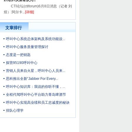
2/3的IT决策者认为...
CTI论坛(ctiforum)6月8日消息（记者 刘
煜）:阿尔卡...
[详细]
文章排行
呼叫中心系统总体架构及系统功能设...
呼叫中心服务质量管理探讨
态度是一把钥匙
探营95190呼叫中心
营销人员来自火星，呼叫中心人员来...
思科推出全新“Jabber For Every...
呼叫中心知识库：我说的你听不懂，...
全程代驾呼叫中心平台助力青岛啤酒节
呼叫中心实现高业绩和员工忠诚度的秘诀
排队心理学