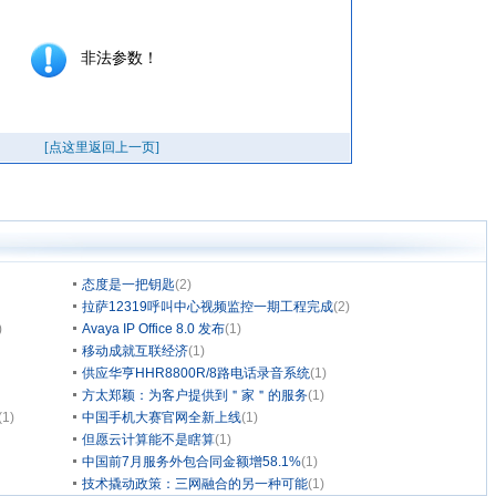
态度是一把钥匙
(2)
拉萨12319呼叫中心视频监控一期工程完成
(2)
)
Avaya IP Office 8.0 发布
(1)
移动成就互联经济
(1)
供应华亨HHR8800R/8路电话录音系统
(1)
方太郑颖：为客户提供到＂家＂的服务
(1)
(1)
中国手机大赛官网全新上线
(1)
但愿云计算能不是瞎算
(1)
中国前7月服务外包合同金额增58.1%
(1)
技术撬动政策：三网融合的另一种可能
(1)