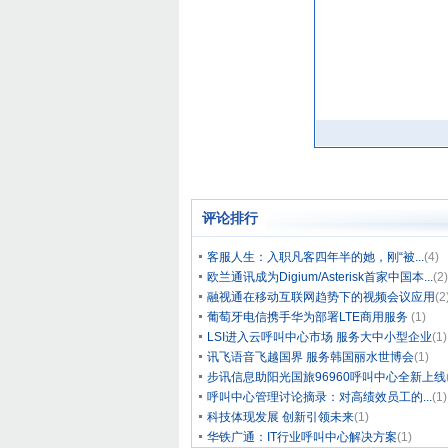
评论排行
客服人生：入职凡客四年半的她，刚“被...
(4)
欧兰通讯成为Digium/Asterisk首家中国本...
(2)
融视通在移动互联网趋势下的视频会议应用
(2
葡萄牙电信携手华为部署LTE商用服务
(1)
LSI进入云呼叫中心市场 服务大中小型企业
(1)
讯飞语音飞越国界 服务韩国丽水世博会
(1)
步讯信息助阳光国旅96960呼叫中心全新上线
呼叫中心管理讨论摘录：对高绩效员工的...
(1)
科技体现发展 创新引领未来
(1)
华铁广通：IT行业呼叫中心解决方案
(1)