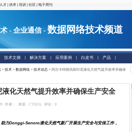
人才
|
供求
|
培训
|
社区
|
电子周刊
数据网络技术频道
术 - 企业通信 -
技术文摘
解决方案
应用案例
白皮书
产品
|
|
|
|
|
信
>
技术
>
数据网络
>
技术动态
> 阿尔卡特朗讯助印尼液化天然气提升效率并确保
尼液化天然气提升效率并确保生产安全
:23:20 作者： 来源：
CTI论坛
评论：
0
点击：
10051
onggi-Senoro液化天然气新厂开展生产安全与安保工作，