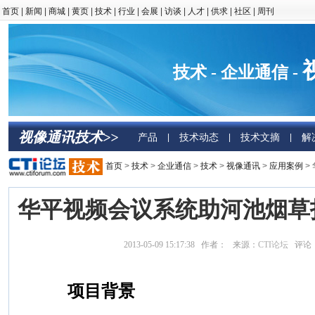
首页
|
新闻
|
商城
|
黄页
|
技术
|
行业
|
会展
|
访谈
|
人才
|
供求
|
社区
|
周刊
技术 - 企业通信 -
视像通讯技术>>
产品
技术动态
技术文摘
解
|
|
|
首页
>
技术
>
企业通信
>
技术
>
视像通讯
>
应用案例
>
华平视频会议系统助河池烟草
2013-05-09 15:17:38 作者： 来源：
CTI论坛
评论
项目背景