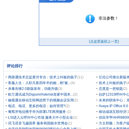
评论排行
商路通技术总监黄河专访：技术上叫板的疯子
(11)
亿伦公司推出新版本
客服人生：入职凡客四年半的她，刚“被...
(4)
技术上叫板的疯子
(
杀毒先锋2.0新版发布，功能升级
(3)
态度是一把钥匙
(2)
欧兰通讯成为Digium/Asterisk首家中国本...
(2)
拉萨12319呼叫
融视通在移动互联网趋势下的视频会议应用
(2)
未来的联络中心：克
电话、电话、更多的电话：如何管理?
(2)
Avaya IP Office 8
葡萄牙电信携手华为部署LTE商用服务
(1)
移动成就互联经济
(
LSI进入云呼叫中心市场 服务大中小型企业
(1)
供应华亨HHR880
讯飞语音飞越国界 服务韩国丽水世博会
(1)
方太郑颖：为客户