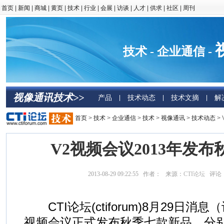
首页
|
新闻
|
商城
|
黄页
|
技术
|
行业
|
会展
|
访谈
|
人才
|
供求
|
社区
|
周刊
技术 - 企业通信 -
视像通讯技术>>
产品
技术动态
技术文摘
解
|
|
|
首页
>
技术
>
企业通信
>
技术
>
视像通讯
>
技术动态
>
V2视频会议2013年发
2013-08-29 09:22:55 作者： 来源：
CTI论坛
评论
CTI论坛(ctiforum)8月29日消息
视频会议正式发布秋季七款新品，分别