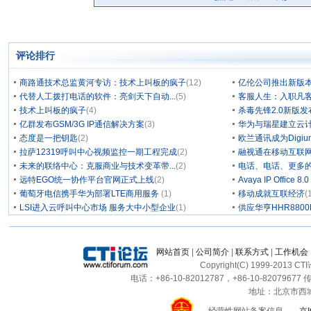
评论排行
商路通技术总监黄河专访：技术上叫板的疯子
(12)
亿伦公司推出新版本
代替人工拨打电话的软件：亮剑天下自动...
(5)
客服人生：入职凡客四
技术上叫板的疯子
(4)
杀毒先锋2.0新版
亿群发布GSM/3G IP通信解决方案
(3)
华为与瑞星建立云计
态度是一把钥匙
(2)
欧兰通讯成为Digium/
拉萨12319呼叫中心视频监控一期工程完成
(2)
融视通在移动互联
未来的联络中心：克服商业与技术变革带...
(2)
电话、电话、更多
远特EGO统一协作平台官网正式上线
(2)
Avaya IP Office 8
葡萄牙电信携手华为部署LTE商用服务
(1)
移动成就互联经济
(
LSI进入云呼叫中心市场 服务大中小型企业
(1)
供应华亨HHR880
网站首页
|
公司简介
|
联系方式
|
工作机会
Copyright(C) 1999-2013 C
电话：+86-10-82012787，+86-10-82079677 传
地址：北京市西城区