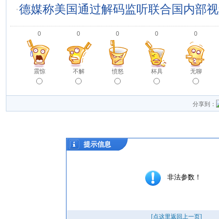
·
德媒称美国通过解码监听联合国内部视
0
0
0
0
0
震惊
不解
愤怒
杯具
无聊
分享到：