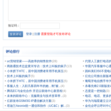
评论排行
uc营销管家——高效率的销售软件
(28)
代替人工拨打电话的
商路通技术总监黄河专访：技术上叫板的疯子
(13)
华晨汽车客服中心通
小米挤下HTC，居中国消费者常用手机第五
(6)
因科美E350不需电
技术上叫板的疯子
(5)
亿伦公司推出新版本
小米挤下HTC，居中国消费者常用手机第五
(5)
葡萄牙电信携手华为
客服人生：入职凡客四年半的她，刚“被...
(4)
杀毒先锋2.0新版
腾讯EC与金伦合作 开启云联络中心新里程
(4)
态度是一把钥匙
(3)
未来的联络中心：克服商业与技术变革带...
(3)
电话、电话、更多
亿群发布GSM/3G IP通信解决方案
(3)
华为与瑞星建立云计
塔迪兰Aeonix统一通信和协作（UC&C）解...
(3)
金伦企呼云呼叫中