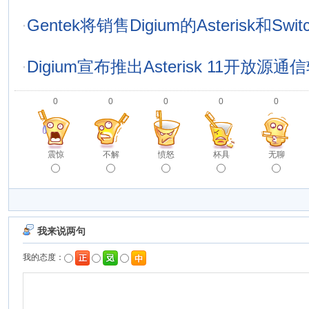
·
Gentek将销售Digium的Asterisk和Sw
·
Digium宣布推出Asterisk 11开放源通
0
0
0
0
0
震惊
不解
愤怒
杯具
无聊