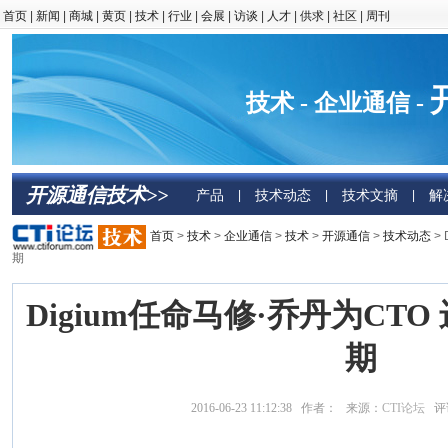
首页
|
新闻
|
商城
|
黄页
|
技术
|
行业
|
会展
|
访谈
|
人才
|
供求
|
社区
|
周刊
技术 - 企业通信 -
开源通信技术>>
产品
技术动态
技术文摘
解
|
|
|
首页
>
技术
>
企业通信
>
技术
>
开源通信
>
技术动态
>
期
Digium任命马修·乔丹为CT
期
2016-06-23 11:12:38 作者： 来源：
CTI论坛
评