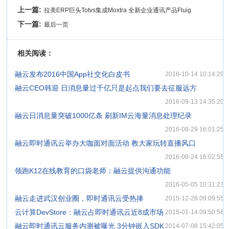
上一篇:
拉美ERP巨头Totvs集成Moxtra 全新企业通讯产品Fluig
下一篇:
最后一页
相关阅读：
·
融云发布2016中国App社交化白皮书
2016-10-14 10:14:29
·
融云CEO韩迎 日消息量过千亿只是起点我们要去征服远方
2016-09-13 14:35:20
·
融云日消息量突破1000亿条 刷新IM云海量消息处理纪录
2016-08-29 16:01:25
·
融云即时通讯云举办大咖面对面活动 教大家玩转直播风口
2016-08-24 16:02:55
·
领跑K12在线教育的口袋老师：融云提供沟通功能
2016-05-05 10:31:23
·
融云走进武汉创业圈，即时通讯云受热捧
2015-12-28 09:09:55
·
云计算DevStore：融云占即时通讯云近8成市场
2015-01-14 09:50:56
·
融云即时通讯云服务内测被曝光 3分钟嵌入SDK
2014-07-08 15:42:05