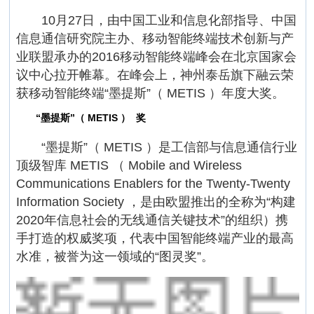
10月27日，由中国工业和信息化部指导、中国
信息通信研究院主办、移动智能终端技术创新与产
业联盟承办的2016移动智能终端峰会在北京国家会
议中心拉开帷幕。在峰会上，神州泰岳旗下融云荣
获移动智能终端“墨提斯”（ METIS ）年度大奖。
“墨提斯”（ METIS ） 奖
“墨提斯”（ METIS ）是工信部与信息通信行业
顶级智库 METIS （ Mobile and Wireless
Communications Enablers for the Twenty-Twenty
Information Society ，是由欧盟推出的全称为“构建
2020年信息社会的无线通信关键技术”的组织）携
手打造的权威奖项，代表中国智能终端产业的最高
水准，被誉为这一领域的“图灵奖”。