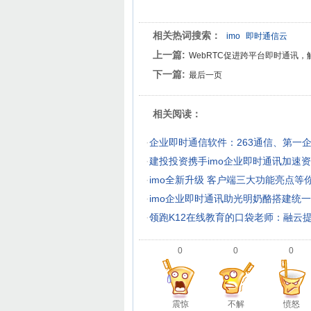
相关热词搜索：
imo
即时通信云
上一篇:
WebRTC促进跨平台即时通讯，触
下一篇:
最后一页
相关阅读：
·
企业即时通信软件：263通信、第一企
·
建投投资携手imo企业即时通讯加速
·
imo全新升级 客户端三大功能亮点等
·
imo企业即时通讯助光明奶酪搭建统
·
领跑K12在线教育的口袋老师：融云
0
0
0
震惊
不解
愤怒