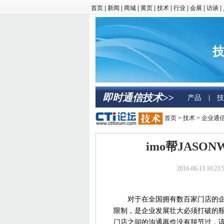
首页
|
新闻
|
商城
|
黄页
|
技术
|
行业
|
会展
|
访谈
|
技
即时通信技术>>
产品
技
|
首页
>
技术
>
企业通
imo帮JASO
2016-06-13 
对于在全国拥有数百家门店的企业
限制，是企业发展壮大必须打破的瓶
门店之间的沟通再也没有脱节过，该