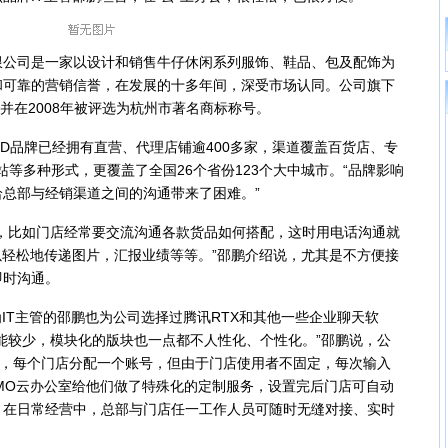
司是一家以设计和销售牛仔休闲系列服饰、鞋品、包及配饰为
和可靠的营销信誉，在发展的十多年间，深受市场认同。公司旗下
年，并在2008年被评选为杭州市著名商标称号。
D品牌已经拥有直营、代理店铺逾400多家，渠道覆盖百货店、专
购物网站等多种形式，更覆盖了全国26个省份123个大中城市。“品牌影响
总部与经销渠道之间的沟通带来了困难。”
比如门店经常要交流沟通各款货品如何搭配，这时用电话沟通就
以轻松地传递图片，汇报业绩等等。”邵鹏介绍说，尤其是不方便接
即时沟通。
T主管的邵鹏也为公司选择过腾讯RTX和其他一些企业聊天软
功能较少，模块化的版块也一点都不人性化、个性化。”邵鹏说，公
家，每个门店分配一个账号，但由于门店使用者不固定，每次输入
MO云办公室给他们做了特殊化的定制服务，设置完后门店可自动
，在日常经营中，总部与门店任一工作人员可随时无缝对接、实时