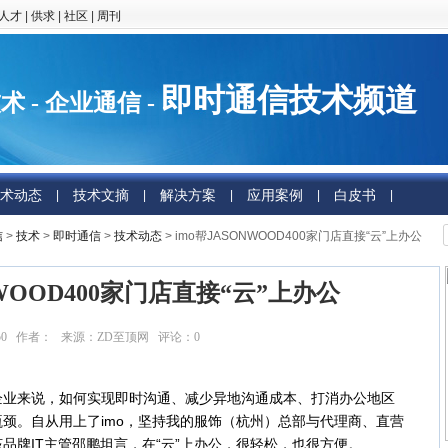
人才
|
供求
|
社区
|
周刊
即时通信技术频道
术 - 企业通信 -
术动态
技术文摘
解决方案
应用案例
白皮书
|
|
|
|
|
信
>
技术
>
即时通信
>
技术动态
> imo帮JASONWOOD400家门店直接“云”上办公
NWOOD400家门店直接“云”上办公
10:23:50 作者： 来源：ZD至顶网 评论：
0
点击：
5600
来说，如何实现即时沟通、减少异地沟通成本、打消办公地区
颈。自从用上了imo，坚持我的服饰（杭州）总部与代理商、直营
品牌IT主管邵鹏坦言，在“云”上办公，很轻松，也很方便。