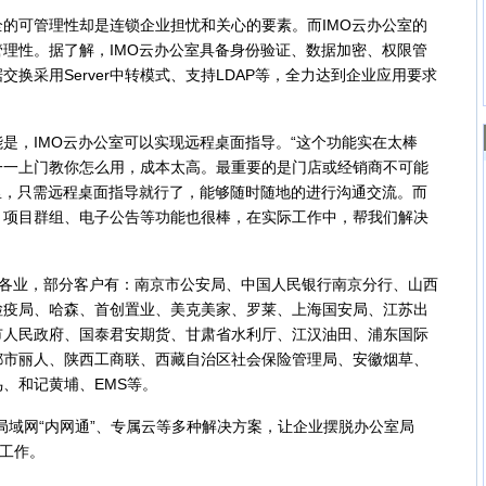
可管理性却是连锁企业担忧和关心的要素。而IMO云办公室的
理性。据了解，IMO云办公室具备身份验证、数据加密、权限管
换采用Server中转模式、支持LDAP等，全力达到企业应用要求
，IMO云办公室可以实现远程桌面指导。“这个功能实在太棒
一一上门教你怎么用，成本太高。最重要的是门店或经销商不可能
里，只需远程桌面指导就行了，能够随时随地的进行沟通交流。而
、项目群组、电子公告等功能也很棒，在实际工作中，帮我们解决
各业，部分客户有：南京市公安局、中国人民银行南京分行、山西
检疫局、哈森、首创置业、美克美家、罗莱、上海国安局、江苏出
市人民政府、国泰君安期货、甘肃省水利厅、江汉油田、浦东国际
都市丽人、陕西工商联、西藏自治区社会保险管理局、安徽烟草、
、和记黄埔、EMS等。
局域网“内网通”、专属云等多种解决方案，让企业摆脱办公室局
成工作。