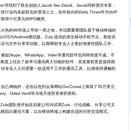
寻找到了联合创始人Jacob Ner-David。Jacob同样资历丰富：
业内名副其实的资深人士，合作创办的Delta Three作为VoIP
获得十亿美元的IPO融资。
火热的IM市场上寻得一席之地，并试图重塑团队基于移动终端的
iOS与Android测试版。Zula 提供的原生移动手机平台，将提供
会议与文件分享等功能，以期帮助专业人士更好地掌控团队工作。
ype、WhatsApp、Vider等通讯软件也同样热度不减。不
款从战略角度上结合了效率与通讯两大功能的软件，其发展前景是值得期
，但专业人士仍需要一款适用于工作的通讯工具，以便保持通畅的
掏钱外，还在以色列众筹网站OurCrowd上筹得了35万美元
vy、Oded Vardi等当地天使投资者的资助。
Zula团队便开始在自家公司内试用Zula：讨论战略、分享公司文
此模拟出最佳方案，以在移动终端上构建合适的问答交流模式。