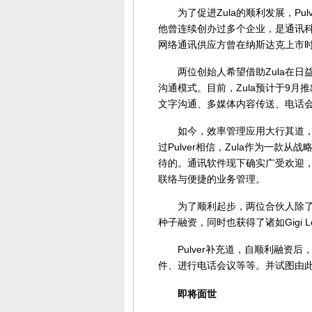
为了促进Zula的顺利发展，Pulver
他曾连续创办过多个企业，是通讯科技行
网络通讯供应方曾在纳斯达克上市时
两位创始人希望借助Zula在日益
沟通模式。目前，Zula预计于9月推出
文字沟通、多媒体内容传送、电话
如今，效率管理应用大行其道，诸如Sk
过Pulver相信，Zula作为一
待的。通讯软件现下确实广受欢迎
联络与便捷的业务管理。
为了顺利起步，两位合伙人除了自己
种子融资，同时也获得了诸如Gigi Le
Pulver补充道，自顺利融资后，
件、进行电话会议等等。并试图由
即将面世