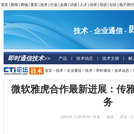
首页
|
新闻
|
商城
|
黄页
|
技术
|
行业
|
会展
|
访谈
|
人才
|
供求
|
培训
|
社区
|
电子周刊
技术 - 企业通信 -
即时通信技术>>
产品
技术动态
技术文摘
解
|
|
|
首页
>
技术
>
企业通信
>
技术
>
即时通信
>
技术动态
>
微软雅虎合作最新进展：传雅
务
2009-04-15 00:00:00 作者： 来源： 评论：
0