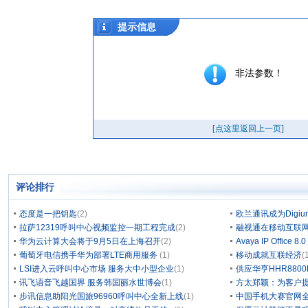
评论排行
态度是一把钥匙
(2)
欧兰通讯成为Digium/
拉萨12319呼叫中心视频监控一期工程完成
(2)
融视通在移动互联
华为云计算大会将于9月5日在上海召开
(2)
Avaya IP Office 8
葡萄牙电信携手华为部署LTE商用服务
(1)
移动成就互联经济
(
LSI进入云呼叫中心市场 服务大中小型企业
(1)
供应华亨HHR880
讯飞语音飞越国界 服务韩国丽水世博会
(1)
方太郑颖：为客户
步讯信息助阳光国旅96960呼叫中心全新上线
(1)
中国手机大赛官网