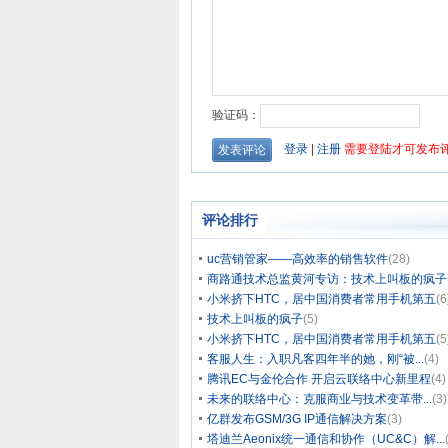
评论排行
uc营销管家——高效率的销售软件
(28)
商路通技术总监黄河专访：技术上叫板的疯子
小米挤下HTC，居中国消费者常用手机第五
(6
技术上叫板的疯子
(5)
小米挤下HTC，居中国消费者常用手机第五
(5
客服人生：入职凡客四年半的她，刚“被...
(4)
腾讯EC与金伦合作 开启云联络中心新里程
(4)
未来的联络中心：克服商业与技术变革带...
(3)
亿群发布GSM/3G IP通信解决方案
(3)
塔迪兰Aeonix统一通信和协作（UC&C）解...