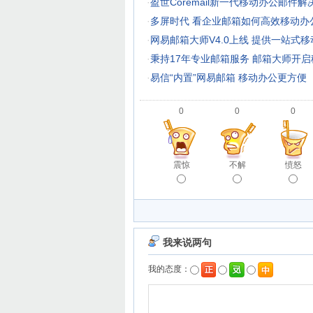
·
盈世Coremail新一代移动办公邮件
·
多屏时代 看企业邮箱如何高效移动办
·
网易邮箱大师V4.0上线 提供一站式
·
秉持17年专业邮箱服务 邮箱大师开
·
易信“内置”网易邮箱 移动办公更方便
0
0
0
震惊
不解
愤怒