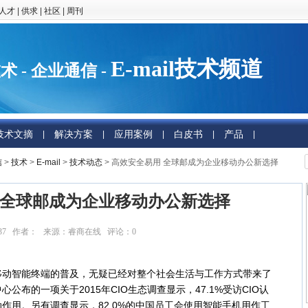
人才
|
供求
|
社区
|
周刊
E-mail技术频道
术 - 企业通信 -
技术文摘
解决方案
应用案例
白皮书
产品
|
|
|
|
|
信
>
技术
>
E-mail
>
技术动态
> 高效安全易用 全球邮成为企业移动办公新选择
 全球邮成为企业移动办公新选择
16:10:37 作者： 来源：睿商在线 评论：
0
点击：
5670
智能终端的普及，无疑已经对整个社会生活与工作方式带来了
布的一项关于2015年CIO生态调查显示，47.1%受访CIO认
作用。另有调查显示，82.0%的中国员工会使用智能手机用作工