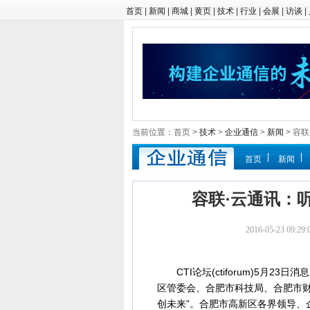
首页
|
新闻
|
商城
|
黄页
|
技术
|
行业
|
会展
|
访谈
|
当前位置：首页 >
技术
>
企业通信
>
新闻
> 容
首页
新闻
容联·云通讯：
2016-05-23 09
CTI论坛(ctiforum)5月23
区管委会、合肥市科技局、合肥市财
创未来”。合肥市高新区各界领导、