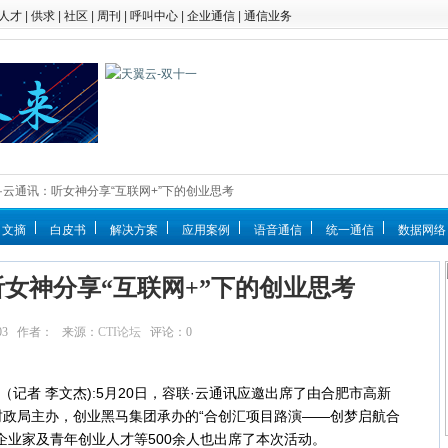
人才
|
供求
|
社区
|
周刊
|
呼叫中心
|
企业通信
|
通信业务
联·云通讯：听女神分享“互联网+”下的创业思考
文摘
白皮书
解决方案
应用案例
语音通信
统一通信
数据网络
听女神分享“互联网+”下的创业思考
:29:03 作者： 来源：
CTI论坛
评论：
0
点击：
14608
日消息（记者 李文杰):5月20日，容联·云通讯应邀出席了由合肥市高新
政局主办，创业黑马集团承办的“合创汇项目路演——创梦启航合
企业家及青年创业人才等500余人也出席了本次活动。