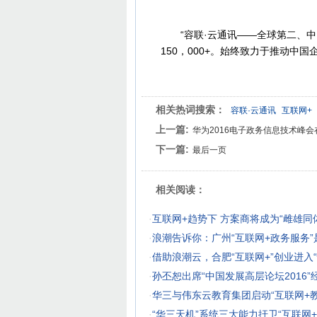
“容联·云通讯——全球第二、中国
150，000+。始终致力于推动中
相关热词搜索：
容联·云通讯
互联网+
上一篇:
华为2016电子政务信息技术峰
下一篇:
最后一页
相关阅读：
·
互联网+趋势下 方案商将成为“雌雄同
·
浪潮告诉你：广州“互联网+政务服务”
·
借助浪潮云，合肥“互联网+”创业进入“
·
孙丕恕出席“中国发展高层论坛2016”
·
华三与伟东云教育集团启动“互联网+
·
“华三天机”系统三大能力扞卫“互联网+