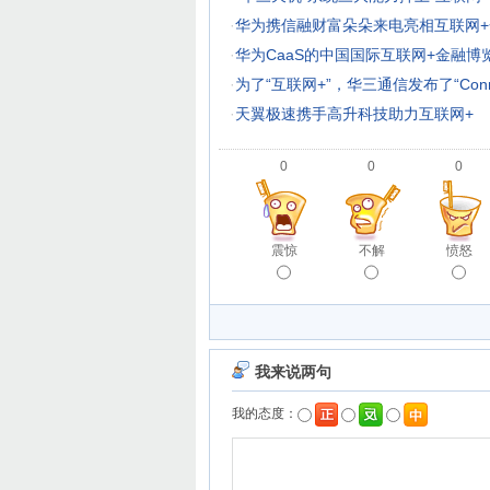
·
华为携信融财富朵朵来电亮相互联网+
·
华为CaaS的中国国际互联网+金融博
·
为了“互联网+”，华三通信发布了“Conne
·
天翼极速携手高升科技助力互联网+
0
0
0
震惊
不解
愤怒