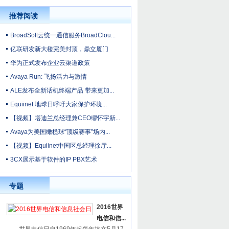
推荐阅读
BroadSoft云统一通信服务BroadClou...
亿联研发新大楼完美封顶，鼎立厦门
华为正式发布企业云渠道政策
Avaya Run: 飞扬活力与激情
ALE发布全新话机终端产品 带来更加...
Equiinet 地球日呼吁大家保护环境...
【视频】塔迪兰总经理兼CEO缪怀宇新...
Avaya为美国橄榄球“顶级赛事”场内...
【视频】Equiinet中国区总经理徐厅...
3CX展示基于软件的IP PBX艺术
专题
2016世界
电信和信...