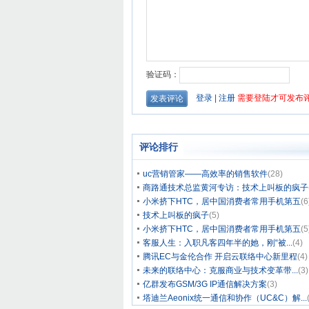
评论排行
uc营销管家——高效率的销售软件
(28)
商路通技术总监黄河专访：技术上叫板的疯子
小米挤下HTC，居中国消费者常用手机第五
(6
技术上叫板的疯子
(5)
小米挤下HTC，居中国消费者常用手机第五
(5
客服人生：入职凡客四年半的她，刚“被...
(4)
腾讯EC与金伦合作 开启云联络中心新里程
(4)
未来的联络中心：克服商业与技术变革带...
(3)
亿群发布GSM/3G IP通信解决方案
(3)
塔迪兰Aeonix统一通信和协作（UC&C）解...